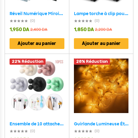
Lampe torche à clip pour chapeau à haute luminosité avec base magnétique – مصباح مغناطيسي عالي السطوع
Réveil Numérique Miroir LED Moderne DS-8082L – ساعة منبه رقمي
(0)
(0)
1,950
DA
1,850
DA
2,400
DA
2,200
DA
Ajouter au panier
Ajouter au panier
22% Réduction
28% Réduction
Guirlande Lumineuse Étoiles Dorées 16 LED avec Maillage Métallique – سلسلة أضواء رمضانية
Ensemble de 10 attaches en silicone à fixer au mur multifonctionnels – طقم تثبيت أغراض على الحائط
(0)
(0)