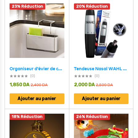
23% Réduction
20% Réduction
Tendeuse Nasal WAHL Portable pour homme – آلة إزالة شعر الأنف
Organiseur d’évier de cuisine porte-éponge en acier inoxydable – منظم أغراض حوض الغسيل
(0)
(0)
1,850
DA
2,000
DA
2,400
DA
2,500
DA
Ajouter au panier
Ajouter au panier
18% Réduction
26% Réduction