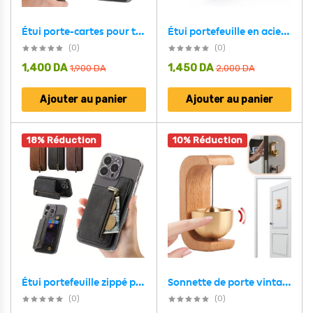
Étui portefeuille en acier noir avec protection RFID pour 6 cartes de crédit – محفظة بطاقات الإئتمان
Étui porte-cartes pour téléphone portable auto-adhésif – حاملة بطاقات خلف الهاتف
(0)
(0)
1,400
DA
1,450
DA
1,900
DA
2,000
DA
Ajouter au panier
Ajouter au panier
18% Réduction
10% Réduction
Sonnette de porte vintage style japonais en bois – جرس باب بتصميم أنيق
Étui portefeuille zippé pour téléphone avec emplacement de cartes – محفظة نقود وبطاقات
(0)
(0)