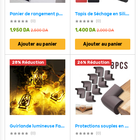
Tapis de Séchage en Silicone Souple et Flexible pour Cuisine – بساط تقطير الأواني
Panier de rangement pour salle de bain en feutre tissé 4 compartiments – سلة تنظيم الأغراض في الحمام
(0)
(0)
1,950
DA
1,400
DA
2,500
DA
2,000
DA
Ajouter au panier
Ajouter au panier
28% Réduction
26% Réduction
Protections souples en mousse pour les bords et les angles des meubles 8pcs – طقم حماية الأطفال
Guirlande lumineuse Fawanis de Ramadan 1.6 M / 10PCS – أضواء زينة رمضانية من فوانيس
(0)
(0)