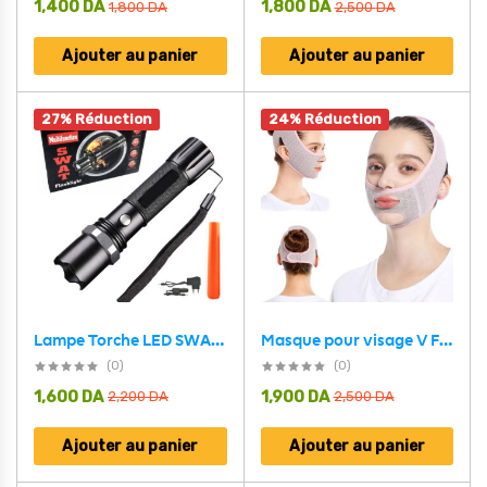
1,400
DA
1,800
DA
1,800
DA
2,500
DA
Ajouter au panier
Ajouter au panier
27% Réduction
24% Réduction
Masque pour visage V Face avec ceinture liftante A929 – قناع شد الوجه للنساء
Lampe Torche LED SWAT Multifonction Zoom Réglable et 3 Modes d’Éclairage – مصباح يدوي قابل للشحن
(0)
(0)
1,600
DA
1,900
DA
2,200
DA
2,500
DA
Ajouter au panier
Ajouter au panier