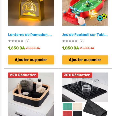
Jeu de Football sur Table Interactif pour enfants V3 – لعبة تسديد الكرات
Lanterne de Ramadan Dorée LED Design Traditionnel avec Silhouette – فانوس مضيء لشهر رمضان
(0)
(0)
1,650
DA
1,850
DA
2,000
DA
2,500
DA
Ajouter au panier
Ajouter au panier
22% Réduction
30% Réduction