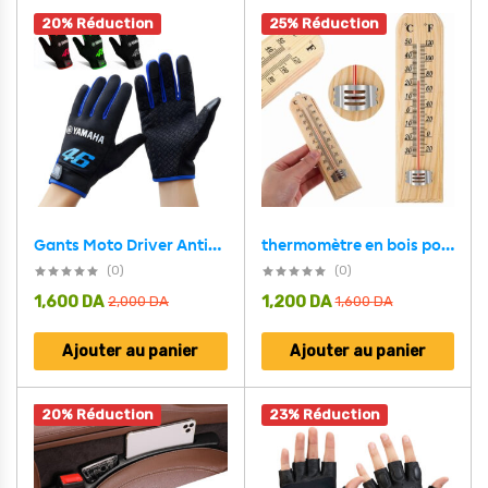
20% Réduction
25% Réduction
Gants Moto Driver Antidérapants et Tactile Yamaha 46 – قفازات سائقي الدراجات
thermomètre en bois pour intérieur ou extérieur 25cm
(0)
(0)
1,600
DA
1,200
DA
2,000
DA
1,600
DA
Ajouter au panier
Ajouter au panier
20% Réduction
23% Réduction