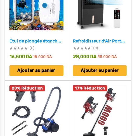
Refroidisseur d’Air Portable 4 en 1 Réservoir 8L – مبرد متنقل
Étui de plongée étanche PULUZ 40m pour iPhone 16/15/14/13/12/11 Pro Max – حافظة هاتف إحترافية تحت الماء
(0)
(0)
16,500
DA
28,000
DA
18,000
DA
35,000
DA
Ajouter au panier
Ajouter au panier
20% Réduction
17% Réduction