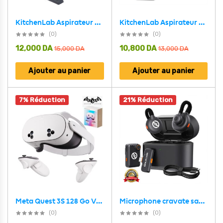
KitchenLab Aspirateur à main 4EN1 600W avec filtre HEPA – مكنسة أرضية كهربائية
KitchenLab Aspirateur Sans Sac 4en1 Multi-Cyclonique 1400W – مكنسة كهربائية
(0)
(0)
12,000
DA
10,800
DA
15,000
DA
13,000
DA
Ajouter au panier
Ajouter au panier
7% Réduction
21% Réduction
Meta Quest 3S 128 Go Virtual Reality Lunettes Arkham Shadow Edition
Microphone cravate sans fil Hollyland Lark M2S Combo (récepteur caméra + récepteur USB-C + câble Lightning)
(0)
(0)