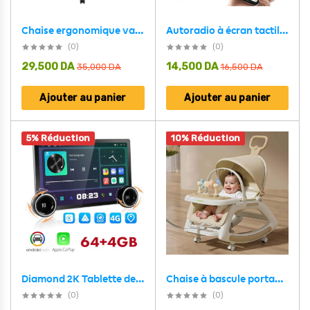
Chaise ergonomique valence réglable en maille 100% respirable
Autoradio à écran tactile avec Apple CarPlayer Android Auto et GPS Intégré – جهاز راديو للسيارة
(0)
(0)
29,500
DA
14,500
DA
35,000
DA
16,500
DA
Ajouter au panier
Ajouter au panier
5% Réduction
10% Réduction
Chaise à bascule portable pour enfants avec poignée parentale inclinaison multi-positions – كرسي أطفال بعدة وضعيات للجلوس
Diamond 2K Tablette de voiture Android 64GB compatible Apple CarPlay Android Auto – شاشة ذكية للسيارة
(0)
(0)