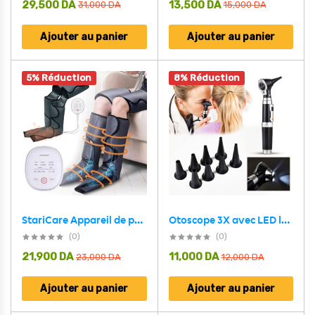
29,500
DA
13,500
DA
31,000
DA
15,000
DA
Ajouter au panier
Ajouter au panier
5% Réduction
8% Réduction
Otoscope 3X avec LED loupe de contrôle d’oreille portable avec 8 capuchons – جهاز فحص الأذن
StariCare Appareil de pressothérapie pour les jambes – جهاز العلاج بالضغط للساقين
(0)
(0)
21,900
DA
11,000
DA
23,000
DA
12,000
DA
Ajouter au panier
Ajouter au panier