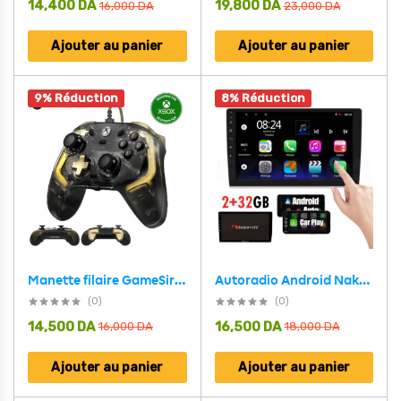
14,400
DA
19,800
DA
16,000
DA
23,000
DA
Ajouter au panier
Ajouter au panier
9% Réduction
8% Réduction
Autoradio Android Nakamichi 2+32GB avec Carplay Android Auto et GPS – شاشة ذكية للسيارات
Manette filaire GameSir Kaleid Flux éclairage RGB pour Xbox – يد تحكم لاسلكية أصلية
(0)
(0)
14,500
DA
16,500
DA
16,000
DA
18,000
DA
Ajouter au panier
Ajouter au panier