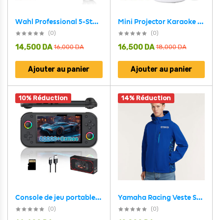
Mini Projector Karaoke Portable Support 4K 1080P YS-300 KTV – جهاز مديا ذكي للعرض على الحائط مع كاريوكي
Wahl Professional 5-Star Series Tondeuse magique sans fil Noir et Doré – آلة حلاقة لاسلكية للرجال
(0)
(0)
14,500
DA
16,500
DA
16,000
DA
18,000
DA
Ajouter au panier
Ajouter au panier
10% Réduction
14% Réduction
Yamaha Racing Veste Softshell à Capuche Unisexe – سترة ياماها جودة عالية
Console de jeu portable rétro M26 plus de 20 000 jeux 25 émulateurs 64GB – جهاز ألعاب محمول
(0)
(0)