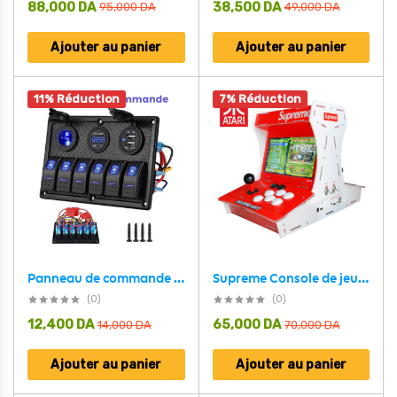
88,000
DA
38,500
DA
95,000
DA
49,000
DA
Ajouter au panier
Ajouter au panier
11% Réduction
7% Réduction
Supreme Console de jeux d’arcade 3D 2 Joueurs – جهاز ألعاب أطاري
Panneau de commande 12V avec Affichage de Voltage – لوحة تحكم
(0)
(0)
12,400
DA
65,000
DA
14,000
DA
70,000
DA
Ajouter au panier
Ajouter au panier