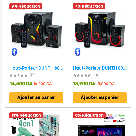
9% Réduction
7% Réduction
Haut-Parleur DUNTH 8000 W LED BT/AUX/USB/FM Radio DU-SP832 – مكبر صوت إحترافي أصلي
Haut-Parleur DUNTH 8000 W LED BT/AUX/USB/FM Radio DU-SP833 – مكبر صوت إحترافي أصلي
(0)
(0)
14,500
DA
13,900
DA
16,000
DA
15,000
DA
Ajouter au panier
Ajouter au panier
11% Réduction
8% Réduction