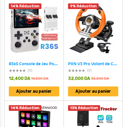
14% Réduction
9% Réduction
R36S Console de Jeu Portable Rétro Système Linux Open Source – جهاز ألعاب محمول
PXN V3 Pro Volant de Course à 180° avec Pédales et Retour de Vibration
(0)
(0)
12,400
DA
32,000
DA
14,500
DA
35,000
DA
Ajouter au panier
Ajouter au panier
14% Réduction
13% Réduction