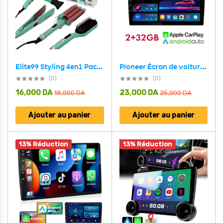
Pioneer Écran de voiture Android de 10.4 pouces compatible Apple CarPlay Android Auto – شاشة ذكية للسيارة
Elite99 Styling 4en1 Pack Ultime pour des Cheveux Parfaits – مجموعة العناية بالشعر 4في1
(0)
(0)
16,000
DA
23,000
DA
18,000
DA
25,000
DA
Ajouter au panier
Ajouter au panier
13% Réduction
13% Réduction