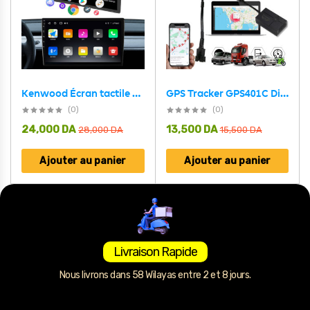
GPS Tracker GPS401C Dispositif de suivi Pour Véhicule – جهاز تتبع المركبات
Kenwood Écran tactile 9 pouces Android 11 1080p Full HD – شاشة أوندرويد للسيارة
(0)
(0)
24,000
DA
13,500
DA
28,000
DA
15,500
DA
Ajouter au panier
Ajouter au panier
Livraison Rapide
Nous livrons dans 58 Wilayas entre 2 et 8 jours.