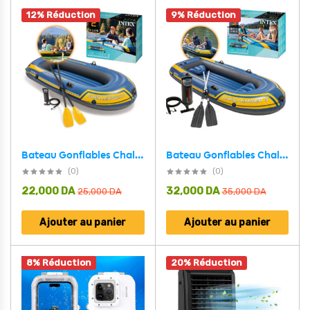
12% Réduction
9% Réduction
Bateau Gonflables Challenger 3 avec Deux Rames et Pompe Intex 68370EP – قارب كبير مع مجاديف ومضخة
Bateau Gonflables Challenger 2 avec Deux Rames et Pompe Intex 68367NP – قارب كبير مع مجاديف ومضخة
(0)
(0)
22,000
DA
32,000
DA
25,000
DA
35,000
DA
Ajouter au panier
Ajouter au panier
8% Réduction
20% Réduction