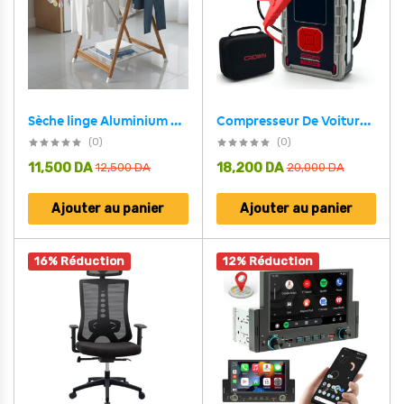
Sèche linge Aluminium à 4 Roues Design Bois – مجفف ملابس مع عجلات مخفية
Compresseur De Voiture Avec Booster Batterie 24000mAh CROWN CT37043TB
(0)
(0)
11,500
DA
18,200
DA
12,500
DA
20,000
DA
Ajouter au panier
Ajouter au panier
16% Réduction
12% Réduction