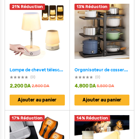
21% Réduction
13% Réduction
Organisateur de casseroles à fixer sous un meuble robuste et réglable à 7 niveaux – منظم أواني
Lampe de chevet télescopique LED rechargeables lumière chaude – مصباح تيليسكوبي بإضاءة دافئة
(0)
(0)
2,200
DA
4,800
DA
2,800
DA
5,500
DA
Ajouter au panier
Ajouter au panier
17% Réduction
14% Réduction