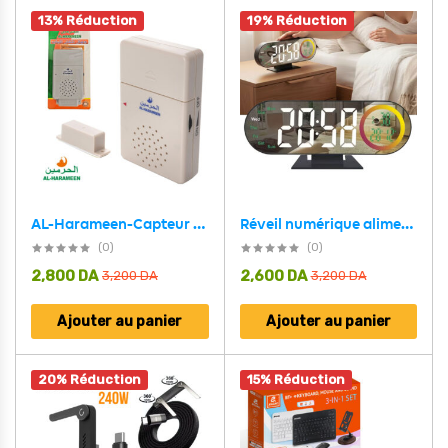
13% Réduction
19% Réduction
Réveil numérique alimenté par USB avec lumière d’ambiance RVB – جهاز منبه رقمي
AL-Harameen-Capteur de Porte Magnétique (adhkar/zikir) à l’ouverture de la porte – جهاز الأذكار الأتوماتيكي
(0)
(0)
2,800
DA
2,600
DA
3,200
DA
3,200
DA
Ajouter au panier
Ajouter au panier
20% Réduction
15% Réduction