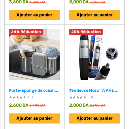
3,600
DA
5,000
DA
4,200
DA
5,500
DA
Ajouter au panier
Ajouter au panier
24% Réduction
20% Réduction
Tendeuse Nasal WAHL Portable pour homme – آلة إزالة شعر الأنف
Porte-éponge de cuisine et organisateur suspendu pour évier – منظم أغراض حوض الغسيل
(0)
(0)
2,600
DA
2,000
DA
3,400
DA
2,500
DA
Ajouter au panier
Ajouter au panier