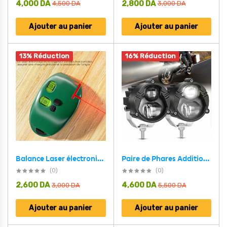
4,000
DA
2,800
DA
4,500
DA
3,000
DA
Ajouter au panier
Ajouter au panier
13% Réduction
16% Réduction
Paire de Phares Additionnels LED pour Moto – Projecteurs Anti-Brouillard 2Pcs – مصابيح دراجة نارية
Balance Laser électronique Portable à 90 degrés – جهاز تحديد مستوى ليزر
(0)
(0)
2,600
DA
4,600
DA
3,000
DA
5,500
DA
Ajouter au panier
Ajouter au panier