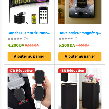
Bande LED Matrix Panel pour voiture écran souple programmable (92 x 374 mm)
Haut-parleur magnétique coran Lecteur audio islamique – جهاز قراءة القرآن يثبت على الثلاجة
(0)
(0)
4,200
DA
3,200
DA
5,000
DA
4,000
DA
Ajouter au panier
Ajouter au panier
17% Réduction
13% Réduction