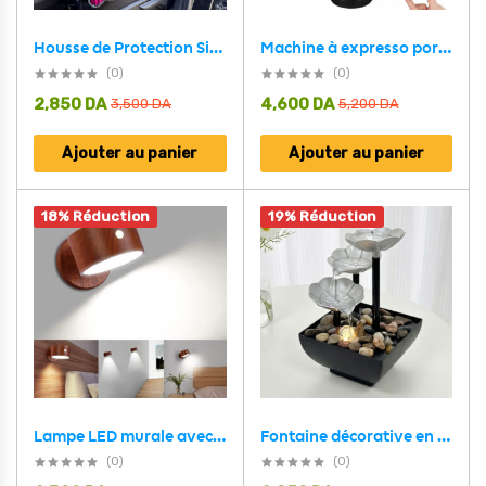
Machine à expresso portable idéale pour le déplacement et et les activités de plein air – ماكينة صنع القهوة محمولة
Housse de Protection Siège Auto en Velours Rembourrée Confortable et Moelleux – فرشة مقعد السيارة جد مريحة
(0)
(0)
2,850
DA
4,600
DA
3,500
DA
5,200
DA
Ajouter au panier
Ajouter au panier
18% Réduction
19% Réduction
Fontaine décorative en forme de pétales avec lumières LED et pierres – نافورة مياه بعدة طبقات
Lampe LED murale avec 3 niveaux de luminosité et température batterie rechargeable – مصباح مغناطيسي بعدة درجات ضوئية
(0)
(0)