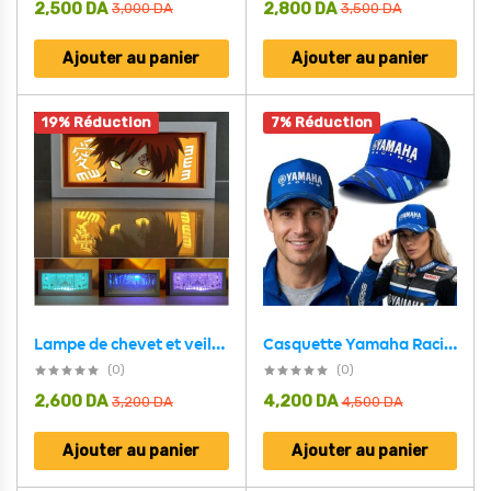
2,500
DA
2,800
DA
3,000
DA
3,500
DA
Ajouter au panier
Ajouter au panier
19% Réduction
7% Réduction
Casquette Yamaha Racing Bleu et Noire avec Filet Respirant Unisexe – قبعة رياضية جودة عالية
Lampe de chevet et veilleuse LED coloré pour décoration intérieure – مصباح ديكور
(0)
(0)
2,600
DA
4,200
DA
3,200
DA
4,500
DA
Ajouter au panier
Ajouter au panier