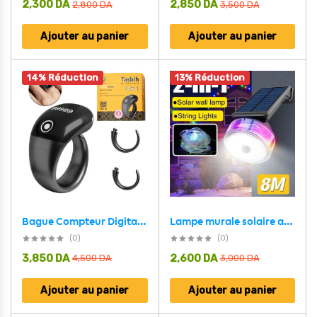
2,300
DA
2,850
DA
2,800
DA
3,500
DA
Ajouter au panier
Ajouter au panier
14% Réduction
13% Réduction
Lampe murale solaire avec détecteur de mouvement et guirlande lumineuse – مصباح خارجي بالطاقة الشمسية
Bague Compteur Digital de Tasbih avec Affichage OLED Étanche – خاتم تسبيح إلكتروني
(0)
(0)
3,850
DA
2,600
DA
4,500
DA
3,000
DA
Ajouter au panier
Ajouter au panier