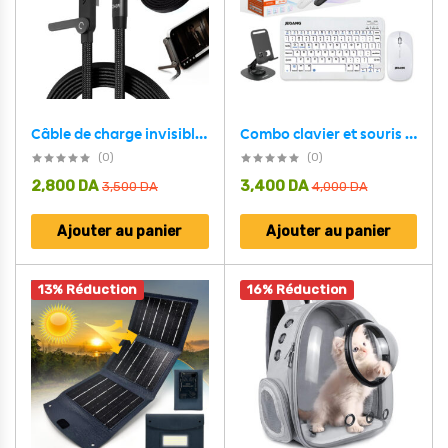
Câble de charge invisible avec support intégré charge ultra rapide 240 W – كابل شحن سريع وحامل هواتف
Combo clavier et souris avec support de téléphone compatible ( windows + ios + android )
(0)
(0)
2,800
DA
3,400
DA
3,500
DA
4,000
DA
Ajouter au panier
Ajouter au panier
13% Réduction
16% Réduction