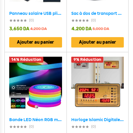
Sac à dos de transport pour chat avec design ventilé – محفظة ظهر للحيوانات الأليفة
Panneau solaire USB pliable et portable capacité 3000mAh 10W – وحدة طاقة تشحن بالطاقة الشمسية
(0)
(0)
3,650
DA
4,200
DA
4,200
DA
5,000
DA
Ajouter au panier
Ajouter au panier
14% Réduction
9% Réduction
Horloge Islamic Digitale LED avec Heures de Prière AZ2012 – ساعة رقمية إلكترونية لمواقيت الصلاة
Bande LED Néon RGB motif réticulaire rond à 360 degrés flexible – شريط إضاءة ملونة
(0)
(0)