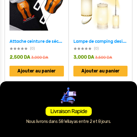
Attache ceinture de sécurité pour siège auto 2PCS HT-914 – طقم قطعتين مشبك حزام الأمان
Lampe de camping design en nid d’abeille avec 3 couleurs variable rechargeable
(0)
(0)
2,500
DA
3,000
DA
3,000
DA
3,500
DA
Ajouter au panier
Ajouter au panier
Livraison Rapide
Nous livrons dans 58 Wilayas entre 2 et 8 jours.