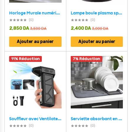
Lampe boule plasma sphérique ionique tactile – مصباح بلازما
Horloge Murale numérique LED Blanche 3D GH0720L – ساعة رقمية تصميم ثلاثي الأبعاد
(0)
(0)
2,850
DA
2,400
DA
3,500
DA
3,000
DA
Ajouter au panier
Ajouter au panier
11% Réduction
7% Réduction
Serviette absorbant en fibres microscopiques avec une base amovible pour vaisselles – منشفة تنشيف و تجفيف الأواني
Souffleur avec Ventilateur Turbo à Jet 4 Vitesses V2 – جهاز نسف الهواء محمول
(0)
(0)