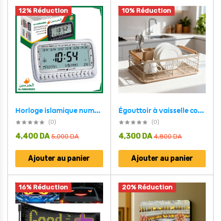
12% Réduction
10% Réduction
Égouttoir à vaisselle compacte avec bac d’égouttage et porte-couverts – مجفف أواني في المطبخ
Horloge islamique numérique Azan Al-Haramee HA-3007 – ساعة منبه وأوقات الصلاة
(0)
(0)
4,400
DA
4,300
DA
5,000
DA
4,800
DA
Ajouter au panier
Ajouter au panier
16% Réduction
20% Réduction