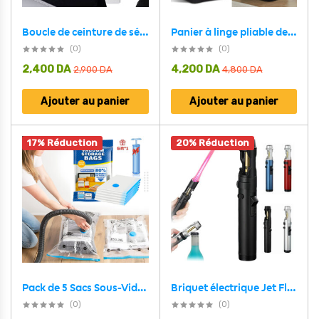
Panier à linge pliable de haute qualité 70L avec couvercle – سلة أغراض منزلية
Boucle de ceinture de sécurité pour siège auto 2PCS – طقم قطعتين مشبك حزام الأمان
(0)
(0)
2,400
DA
4,200
DA
2,900
DA
4,800
DA
Ajouter au panier
Ajouter au panier
17% Réduction
20% Réduction
Pack de 5 Sacs Sous-Vide refermables et réutilisables + Pompe Inclus – طقم أكياس ضغط الهواء
Briquet électrique Jet Flamme avec verrouillage de sécurité et ouvre bouteille
(0)
(0)