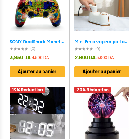
SONY DualShock Manette PS4 Sans Fil, Batterie Rechargeable (High Copy) – Edition Dragon Ball Z
Mini Fer à vapeur portatif pour vêtements MY-018 – مكواة بخار محمولة
(0)
(0)
3,850
DA
2,800
DA
4,500
DA
3,000
DA
Ajouter au panier
Ajouter au panier
19% Réduction
20% Réduction