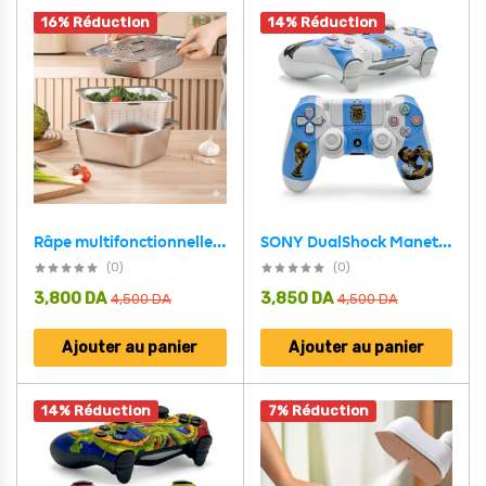
16% Réduction
14% Réduction
Râpe multifonctionnelle Delaval en acier inoxydable avec panier d’égouttage 3EN1 – مفرمة وقطاعة خضر متعددة الإستعمالات
SONY DualShock Manette PS4 Sans Fil, Batterie Rechargeable (High Copy) – Edition Argentina
(0)
(0)
3,800
DA
3,850
DA
4,500
DA
4,500
DA
Ajouter au panier
Ajouter au panier
14% Réduction
7% Réduction