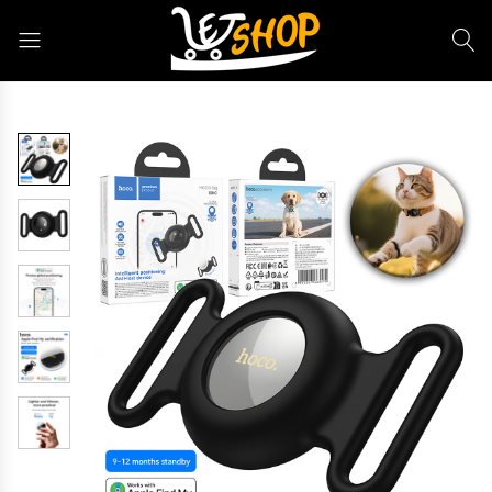
Letshop.dz