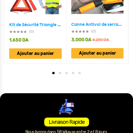
Canne Antivol de serrage du frein à main au le levier de vitesse
Kit de Sécurité Triangle Et Gilet De Signalisation De Secours
(0)
(0)
3,000
DA
1,650
DA
4,200
DA
Ajouter au panier
Ajouter au panier
Livraison Rapide
Nous livrons dans 58 Wilayas entre 2 et 8 jours.