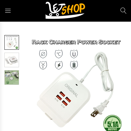
Letshop.dz