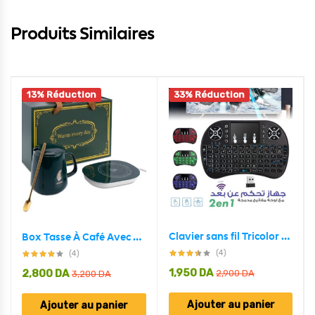
Produits Similaires
13% Réduction
33% Réduction
Clavier sans fil Tricolor rétroéclairé USB multimédia contrôle
Box Tasse À Café Avec Support Chauffant Électrique
(4)
(4)
1,950
DA
2,800
DA
2,900
DA
3,200
DA
Ajouter au panier
Ajouter au panier