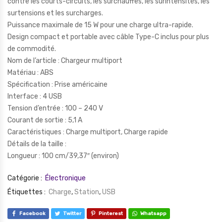
contre les courts-circuits, les surchauffes, les surintensités, les
surtensions et les surcharges.
Puissance maximale de 15 W pour une charge ultra-rapide.
Design compact et portable avec câble Type-C inclus pour plus
de commodité.
Nom de l’article : Chargeur multiport
Matériau : ABS
Spécification : Prise américaine
Interface : 4 USB
Tension d’entrée : 100 – 240 V
Courant de sortie : 5,1 A
Caractéristiques : Charge multiport, Charge rapide
Détails de la taille :
Longueur : 100 cm/39,37″ (environ)
Catégorie :
Électronique
Étiquettes :
Charge
,
Station
,
USB
Facebook
Twitter
Pinterest
Whatsapp