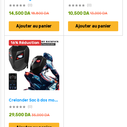
(0)
(0)
14,500
DA
10,500
DA
18,800
DA
13,000
DA
Ajouter au panier
Ajouter au panier
16% Réduction
Crelander Sac à dos moto a écran d’affichage LED 3D,extensible et étanche – حقيبة ظهر ثلاثية الابعاد للدراجات النارية مع شاشة عرض بعينين
(0)
29,500
DA
35,000
DA