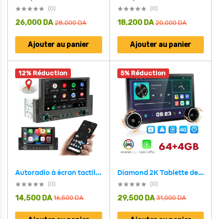
(0)
(0)
26,000
DA
18,200
DA
28,000
DA
20,000
DA
Ajouter au panier
Ajouter au panier
12% Réduction
5% Réduction
Diamond 2K Tablette de voiture Android 64GB compatible Apple CarPlay Android Auto – شاشة ذكية للسيارة
Autoradio à écran tactile avec Apple CarPlayer Android Auto et GPS Intégré – جهاز راديو للسيارة
(0)
(0)
14,500
DA
29,500
DA
16,500
DA
31,000
DA