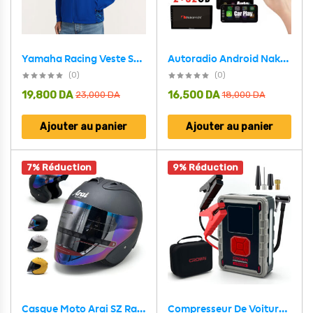
Autoradio Android Nakamichi 2+32GB avec Carplay Android Auto et GPS – شاشة ذكية للسيارات
Yamaha Racing Veste Softshell à Capuche Unisexe – سترة ياماها جودة عالية
(0)
(0)
19,800
DA
16,500
DA
23,000
DA
18,000
DA
Ajouter au panier
Ajouter au panier
7% Réduction
9% Réduction
Casque Moto Arai SZ Ram 4 Open Face Helmet – خوذة دراجة نارية أصلية
Compresseur De Voiture Avec Booster Batterie 24000mAh CROWN CT37043TB