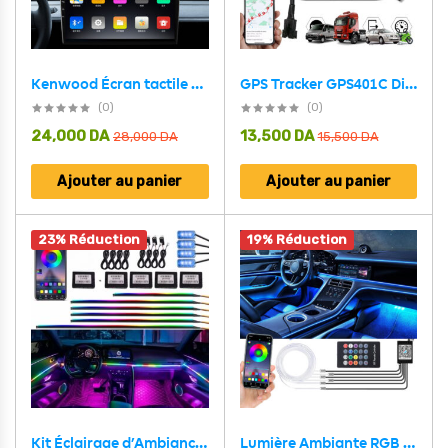
GPS Tracker GPS401C Dispositif de suivi Pour Véhicule – جهاز تتبع المركبات
Kenwood Écran tactile 9 pouces Android 11 1080p Full HD – شاشة أوندرويد للسيارة
(0)
(0)
24,000
DA
13,500
DA
28,000
DA
15,500
DA
Ajouter au panier
Ajouter au panier
23% Réduction
19% Réduction
Kit Éclairage d’Ambiance Intérieur pour Voiture LED RGB Très haute qualité – إضاءة داخلية للسيارة ذو جودة جد عالية
Lumière Ambiante RGB Pour l’Intérieur de Voiture avec Télécommande + APP Contrôle