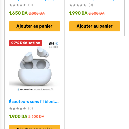
(0)
(0)
1,650
DA
1,990
DA
2,000
DA
2,500
DA
Ajouter au panier
Ajouter au panier
27% Réduction
Écouteurs sans fil bluetooth DUNTH DU-T11 5.0
(0)
1,900
DA
2,600
DA