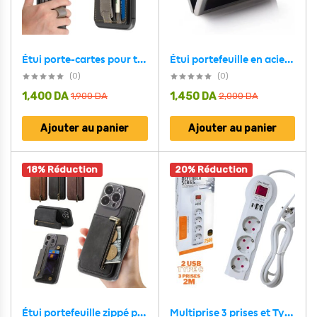
Étui porte-cartes pour téléphone portable auto-adhésif – حاملة بطاقات خلف الهاتف
Étui portefeuille en acier noir avec protection RFID pour 6 cartes de crédit – محفظة بطاقات الإئتمان
(0)
(0)
1,400
DA
1,450
DA
1,900
DA
2,000
DA
Ajouter au panier
Ajouter au panier
18% Réduction
20% Réduction
Étui portefeuille zippé pour téléphone avec emplacement de cartes – محفظة نقود وبطاقات
Multiprise 3 prises et Type C avec 2 USB 2 m Blanc 3301U