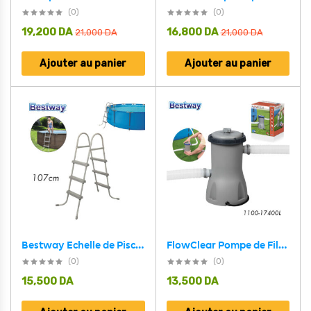
(0)
(0)
19,200
DA
16,800
DA
21,000
DA
21,000
DA
Ajouter au panier
Ajouter au panier
Bestway Echelle de Piscine 3 Marches 107cm 150kg 58335
FlowClear Pompe de Filtre à Cartouche 1100-17400L Bestway 58386
(0)
(0)
15,500
DA
13,500
DA