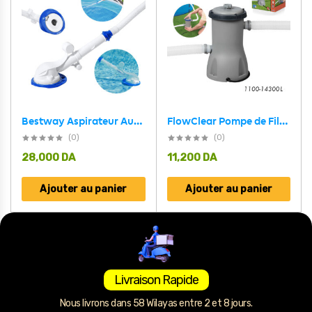
Bestway Aspirateur Automatique Pour Le Nettoyage Des Piscines Hors Sol 58628
FlowClear Pompe de Filtre à Cartouche 1100-14300L Bestway 58383
(0)
(0)
28,000
DA
11,200
DA
Ajouter au panier
Ajouter au panier
Livraison Rapide
Nous livrons dans 58 Wilayas entre 2 et 8 jours.