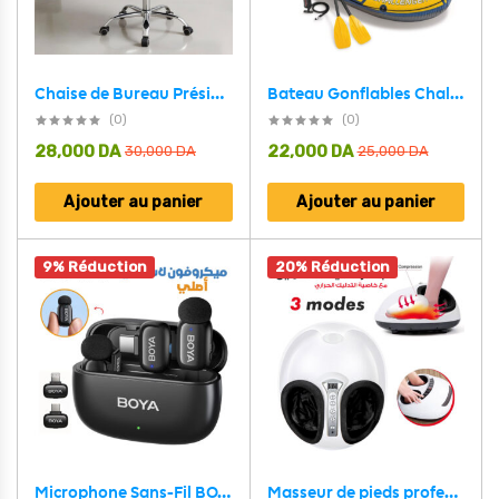
Bateau Gonflables Challenger 2 avec Deux Rames et Pompe Intex 68367NP – قارب كبير مع مجاديف ومضخة
Chaise de Bureau Présidentiel LUXE avec base pivotante et ressorts ensachés – كرسي مكتب مريح وجودة عالية
(0)
(0)
28,000
DA
22,000
DA
30,000
DA
25,000
DA
Ajouter au panier
Ajouter au panier
9% Réduction
20% Réduction
Microphone Sans-Fil BOYA MINI (2-TX / 2-RX) – ميكروفون أصلي
Masseur de pieds professionnel, avec malaxage des tissus profonds compression d’air, avec chaleur