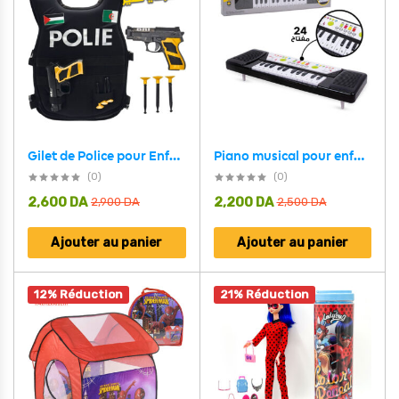
Piano musical pour enfants avec lumières spéciales – بيانو أطفال
Gilet de Police pour Enfant avec Accessoires – بدلة الشرطي الصغير
(0)
(0)
2,600
DA
2,200
DA
2,900
DA
2,500
DA
Ajouter au panier
Ajouter au panier
12% Réduction
21% Réduction