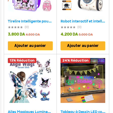
Robot interactif et intelligent pour enfants avec commande vocale – روبوت تعليمي للأطفال
Tirelire Intelligente pour Enfants en forme de sac à dos Avec verrouillage par empreinte digitale – حصالة النقود الذكية على شكل حقيبة ظهر عصرية تجمع بين المرح والأمان
(0)
(0)
3,800
DA
4,200
DA
4,500
DA
5,000
DA
Ajouter au panier
Ajouter au panier
13% Réduction
24% Réduction
Ailes Magiques Lumineuses pour Enfants Design Stitch Kuromi
Tableau à Dessin LED coloré avec 4 stylos et Support 30x20cm – لوحة مضيئة للرسم والتلوين