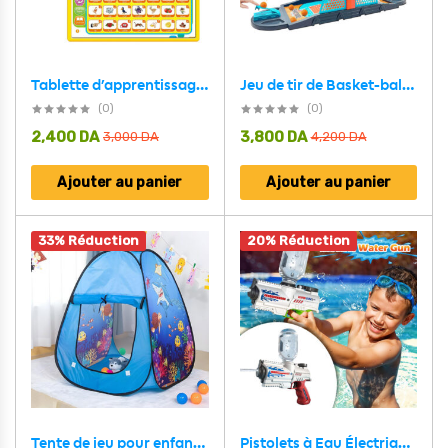
Jeu de tir de Basket-ball Amusant Lancement Rapide et Frénétique de Balle 2 Joueurs – لعبة تسديد كرات السلة
Tablette d’apprentissage Bilingue Arabe-anglais pour Enfants – لوحة تعلم الأبجدية باللغة الإنجليزية
(0)
(0)
2,400
DA
3,800
DA
3,000
DA
4,200
DA
Ajouter au panier
Ajouter au panier
33% Réduction
20% Réduction
Pistolets à Eau Électriques Rechargeables pour Enfants et Adultes No 9006 – مسدس مائي
Tente de jeu pour enfants avec 10 balles colorées – خيمة ألعاب للأطفال