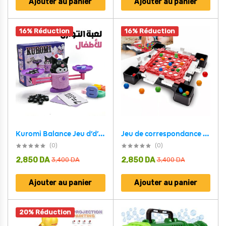
Ajouter au panier
Ajouter au panier
16% Réduction
16% Réduction
Jeu de correspondance de perles colorées – لعبة الكرات الملونة
Kuromi Balance Jeu d’d’apprentissage et mathématiques sympa – لعبة تعليمية للأطفال
(0)
(0)
2,850
DA
2,850
DA
3,400
DA
3,400
DA
Ajouter au panier
Ajouter au panier
20% Réduction