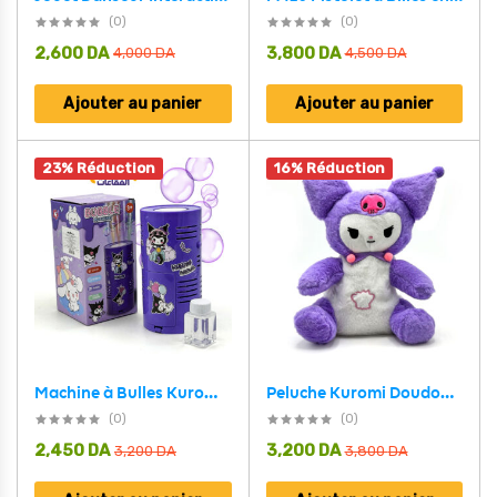
(0)
(0)
2,600
DA
3,800
DA
4,000
DA
4,500
DA
Ajouter au panier
Ajouter au panier
23% Réduction
16% Réduction
Machine à Bulles Kuromi – Générateur de Bulles Magique
Peluche Kuromi Doudou Doux et Adorable – دمية أطفال
(0)
(0)
2,450
DA
3,200
DA
3,200
DA
3,800
DA