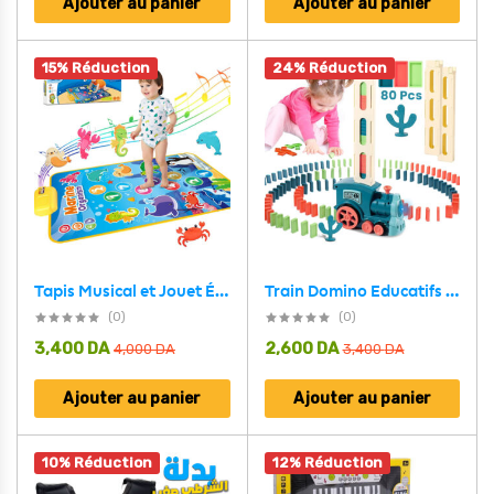
Ajouter au panier
Ajouter au panier
15% Réduction
24% Réduction
Train Domino Educatifs avec lumières et Musique pour Enfants – لعبة قطار الدومينو
Tapis Musical et Jouet Éducatif pour Enfants 63x43cm – بساط ألعاب للرضع
(0)
(0)
3,400
DA
2,600
DA
4,000
DA
3,400
DA
Ajouter au panier
Ajouter au panier
10% Réduction
12% Réduction