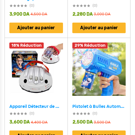
(0)
(0)
3,900
DA
2,280
DA
4,500
DA
3,000
DA
Ajouter au panier
Ajouter au panier
18% Réduction
29% Réduction
Pistolet à Bulles Automatique Jouet Amusant pour Enfants V2 – مسدس مائي للأطفال
Appareil Détecteur de mensonge avec choc électrique – لعبة كشف الكذب
(0)
(0)
3,600
DA
2,500
DA
4,400
DA
3,500
DA