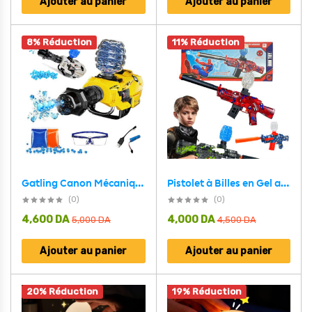
Ajouter au panier
Ajouter au panier
8% Réduction
11% Réduction
Pistolet à Billes en Gel avec Accessoires Motif Dessin Animé – مسدس الطلقات الكريستالية
Gatling Canon Mécanique Pistolet à à Billes en Gel en Rafale – مسدس الطلقات الكريستالية
(0)
(0)
4,600
DA
4,000
DA
5,000
DA
4,500
DA
Ajouter au panier
Ajouter au panier
20% Réduction
19% Réduction