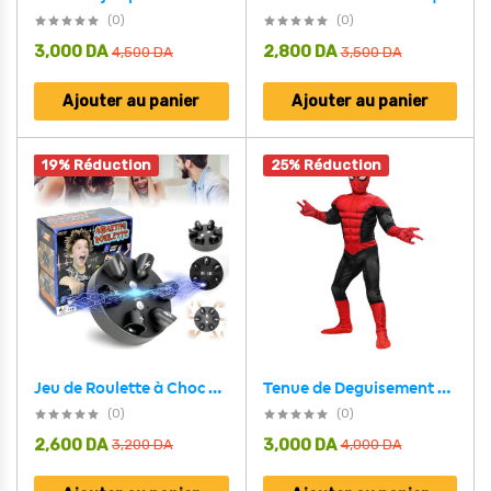
(0)
(0)
3,000
DA
2,800
DA
4,500
DA
3,500
DA
Ajouter au panier
Ajouter au panier
19% Réduction
25% Réduction
Tenue de Deguisement Spiderman Complet 5PCS Pour Enfants – بدلة سبايدرمان
Jeu de Roulette à Choc Électrique Multi-joueurs – جهاز كشف الكذب الكهربائي
(0)
(0)
2,600
DA
3,000
DA
3,200
DA
4,000
DA