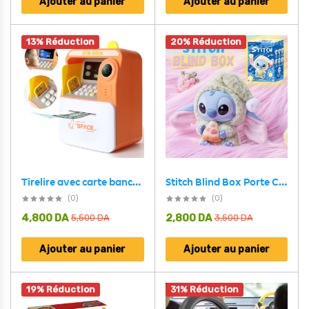
Ajouter au panier
Ajouter au panier
13% Réduction
20% Réduction
Stitch Blind Box Porte Clé Surprise avec des Couleurs Aléatoire – علبة دمية ستيتش
Tirelire avec carte bancaire personnelle pour enfants – حصالة أموال للأطفال
(0)
(0)
4,800
DA
2,800
DA
5,500
DA
3,500
DA
Ajouter au panier
Ajouter au panier
19% Réduction
31% Réduction