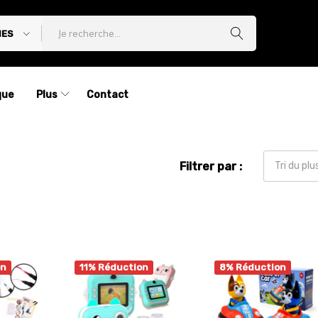
IES
que
Plus
Contact
Filtrer par :
Tri du pl
on
11% Réduction
8% Réduction