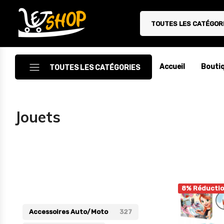
TOUTES LES CATÉGOR
Letshop.dz
Accueil
Bouti
TOUTES LES CATÉGORIES
Accessoires
Jouets
Accessoires Auto/Moto
Accessoires PC
Camping & Randonnée
Catégories
Cuisine
8% Réducti
Décoration
Accessoires Auto/Moto
327
Electroménager