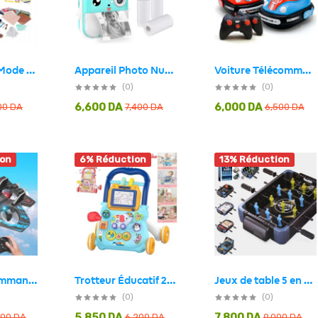
Kit Création Mode Buki Professional Studio Mode pour filles
Appareil Photo Numérique HD pour Enfants avec Imprimante Thermique – كاميرة أطفال وصابعة صور فورية
Voiture Télécommandée Crash Bumper Rechargeable 2Pcs pour Enfants – لعبة سيارات اللاسلكية للأطفال
(0)
(0)
6,600
DA
6,000
DA
00
DA
7,400
DA
6,500
DA
ion
6% Réduction
13% Réduction
Avion Télécommandé F22 Quadricoptère – لعبة طائرة مع يد تحكم
Trotteur Éducatif 2 en 1 avec Tableau de Dessin et Panneau Musical pour Bébé – مشاية تعليمية 2 في 1 مع لوحة رسم ولوحة موسيقية للأطفال
Jeux de table 5 en 1 Football, Hockey, Basketball, Tennis et Bowling
(0)
(0)
5,850
DA
7,800
DA
500
DA
6,200
DA
9,000
DA