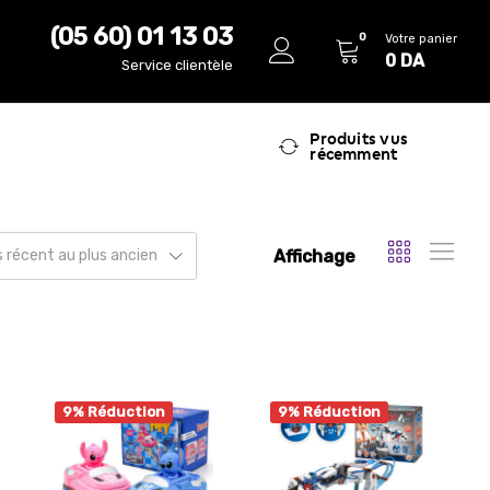
(05 60) 01 13 03
0
Votre panier
0
DA
Service clientèle
Produits vus
récemment
Affichage
us récent au plus ancien
9% Réduction
9% Réduction