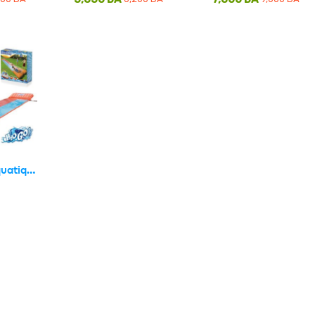
Toboggan Aquatique Gonflable 2 Personnes 549cm Bestway 52255