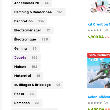
Accessoires PC
14
Électronique
Camping & Randonnée
161
Jouets
Décoration
136
Maison
(0)
Electroménager
21
Maternité
6,900
DA
7,5
Électronique
728
Outillages & Bricolage
Gaming
38
Packs
25% Réduct
Jouets
162
Sac à dos et Mode
Maison
182
Soins & Beauté
Maternité
55
Sport
outillages & Bricolage
Divers
95
Packs
23
(0)
Ramadan
56
6,400
DA
8,