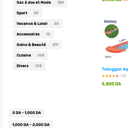
Sac à dos et Mode
158
Sport
59
Vacance & Loisir
50
Accessoires
10
Soins & Beauté
211
Cuisine
168
Divers
128
(13)
5,800
DA
Prix
0
DA
-
1,000
DA
1,000
DA
-
2,000
DA