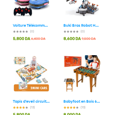
Buki Bras Robot Hydraulique Jeu éducatif pour Enfants – لعبة اليد الهيدروليكية للأطفال
Voiture Télécommandée Stitch Bumper Car Rechargeable 2Pcs pour Enfants – لعبة سيارات اللاسلكية للأطفال ستيتش
(0)
(0)
5,800
DA
8,600
DA
6,400
DA
9,500
DA
Tapis d’eveil circuit jungle avec 2 voiturettes 103 cm x 79 cm
Babyfoot en Bois 6 poignées 18 joueurs – لعبة البابيفوت الخشبية الكلاسيكية
(13)
(13)
5,800
DA
8,000
DA