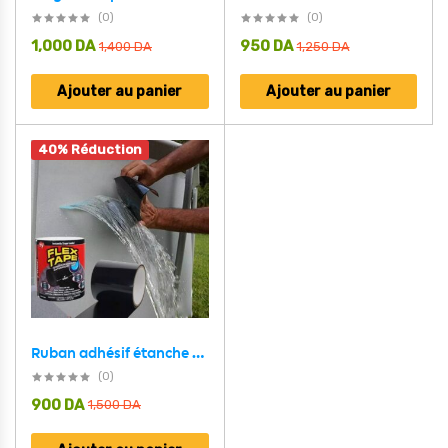
(0)
(0)
1,000
DA
950
DA
1,400
DA
1,250
DA
Ajouter au panier
Ajouter au panier
40% Réduction
Ruban adhésif étanche Super résistant de 150cm, auto-fixante
(0)
900
DA
1,500
DA