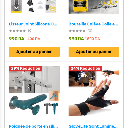
Lisseur Joint Silicone Outil 5 en 1 pour Tous Types de Joints
Bouteille Enlève Colle en Spray – مزيل غراء متعدد الإستعمالات
(0)
(0)
990
DA
990
DA
1,400
DA
1,500
DA
Ajouter au panier
Ajouter au panier
29% Réduction
24% Réduction
Poignée de porte en silicone avec ventouse pour absorber le choc 1Pcs – مقبض من سيليكون لحماية الحائط
GloveLite Gant Lumineux Pour Un Travail Pratique