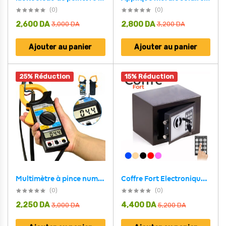
(0)
(0)
2,600
DA
2,800
DA
3,000
DA
3,200
DA
Ajouter au panier
Ajouter au panier
25% Réduction
15% Réduction
Multimètre à pince numérique Portable DM-6266
Coffre Fort Electronique Avec Code de sécurité programmable
(0)
(0)
2,250
DA
4,400
DA
3,000
DA
5,200
DA