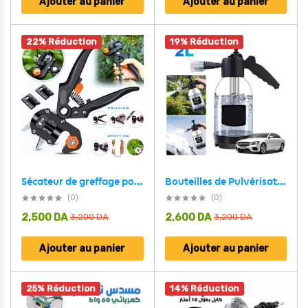
Ajouter au panier
Ajouter au panier
22% Réduction
19% Réduction
Bouteilles de Pulvérisation de Mousse Sous Pression pour Voiture 2L – موزع الرغوة
Sécateur de greffage pour jardins 4PCs BEETRO | TC0504 – مقص تطعيم و تقليم النبات
(0)
(0)
2,500
DA
2,600
DA
3,200
DA
3,200
DA
Ajouter au panier
Ajouter au panier
25% Réduction
14% Réduction