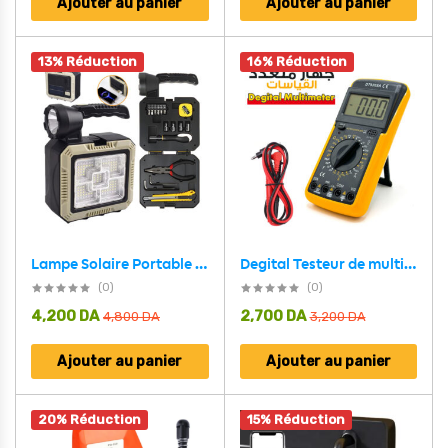
Ajouter au panier
Ajouter au panier
13% Réduction
16% Réduction
Lampe Solaire Portable Avec Kit de Tournevis et Outils
Degital Testeur de multimètre numérique intelligent DT9205A
(0)
(0)
4,200
DA
2,700
DA
4,800
DA
3,200
DA
Ajouter au panier
Ajouter au panier
20% Réduction
15% Réduction