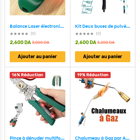
Kit Deux buses de pulvérisation D’arrosage 2 Pcs Total THWSK0201 – طقم مرش من قطعتين أصلي توتال
Balance Laser électronique Portable à 90 degrés – جهاز تحديد مستوى ليزر
(0)
(0)
2,600
DA
2,600
DA
3,000
DA
3,200
DA
Ajouter au panier
Ajouter au panier
16% Réduction
19% Réduction
Pince à dénuder multifonction avec testeur de tension – أداة تجريد الأسلاك متعددة الوظائف
Chalumeau à Gaz par Allumage Pistolet Double Interrupteur