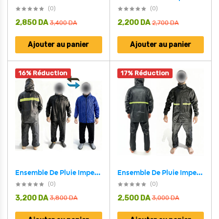
(0)
(0)
2,850
DA
2,200
DA
3,400
DA
2,700
DA
Ajouter au panier
Ajouter au panier
16% Réduction
17% Réduction
Ensemble De Pluie Imperméable Veste Et Pantalon pour une protection optimale V1 – بدلة مقاومة للماء
Ensemble De Pluie Imperméable Veste Et Pantalon avec Doublure Intérieure V2 – بدلة مقاومة للماء سميكة
(0)
(0)
3,200
DA
2,500
DA
3,800
DA
3,000
DA