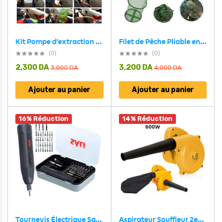
Filet de Pêche Pliable en Maille Facile à Ranger – شبكة صيد الأسماك
Kit Pompe d’extraction d’huile Manuel Multifonctionnelle – مضخة زيوت يدوية
(0)
(0)
2,300
DA
3,200
DA
3,000
DA
4,000
DA
Ajouter au panier
Ajouter au panier
16% Réduction
14% Réduction
Aspirateur Souffleur 2en1 pour Extérieur et Intérieur 600W – منفاخ كهربائي
Tournevis Électrique Sans Fil SALI 39 en 1 Batterie Lithium 1200mAh – مفك براغي كهربائي