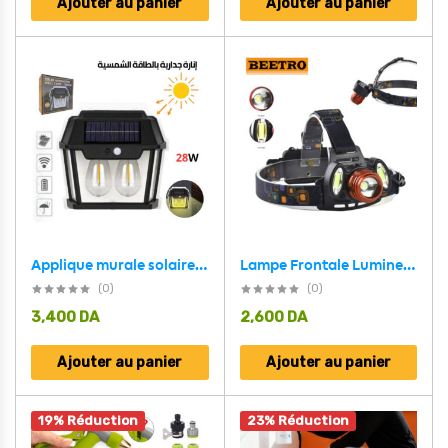
Ajouter au panier
Ajouter au panier
Applique murale solaire étanche d’extérieur rechargeable – Capteur de mouvement (HW 999-2 W)
Lampe Frontale Lumineuse Sans Fil Avec 4 Modes D’eclairages Et Avec Zoom BEETRO LA-294
(0)
(0)
3,400
DA
2,600
DA
Ajouter au panier
Ajouter au panier
19% Réduction
23% Réduction