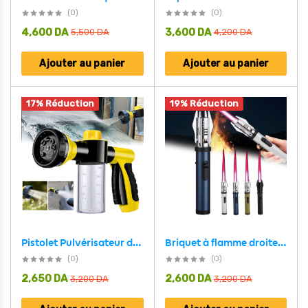
(0)
(0)
4,600
DA
3,600
DA
5,500
DA
4,200
DA
Ajouter au panier
Ajouter au panier
17% Réduction
19% Réduction
Briquet à flamme droite très puissant coupe-vent – موقد نار محمول
Pistolet Pulvérisateur de Mousse à Haute Pression avec 8 Fonctions – رشاش الرغوة
(0)
(0)
2,650
DA
2,600
DA
3,200
DA
3,200
DA