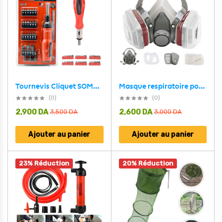
Masque respiratoire pour enlever la peinture au plomb – قناع تنفس للحرفيين
Tournevis Cliquet SOMAFIX SFX5358 Coffret 25 Pièces en Acier Cr-V – مطقم مفك براغي من 25 قطعة
(0)
(0)
2,900
DA
2,600
DA
3,500
DA
3,000
DA
Ajouter au panier
Ajouter au panier
23% Réduction
20% Réduction