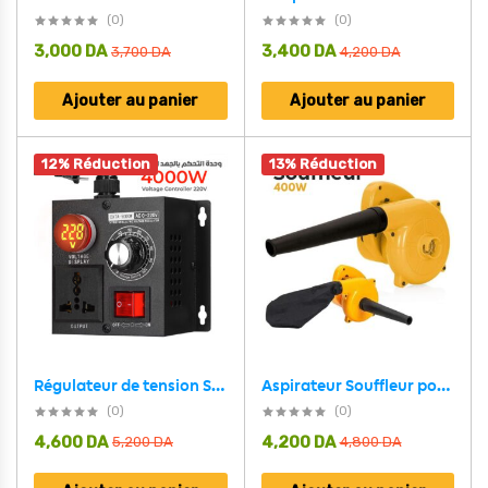
(0)
(0)
3,000
DA
3,400
DA
3,700
DA
4,200
DA
Ajouter au panier
Ajouter au panier
12% Réduction
13% Réduction
Régulateur de tension SCR AC 230V 4000W
Aspirateur Souffleur pour Extérieur et Intérieur 400W
(0)
(0)
4,600
DA
4,200
DA
5,200
DA
4,800
DA