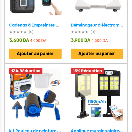
Cadenas à Empreintes Digitales étanche, Serrure Biométrique En Métal Sans Clé
Déménageur d’électroménager 70cm Capacité 250kg
(0)
(0)
3,600
DA
3,900
DA
4,000
DA
4,500
DA
Ajouter au panier
Ajouter au panier
13% Réduction
13% Réduction
kit Rouleau de peinture mural 5 Pcs multifonctionnel
Applique murale solaire d’extérieur avec capteur de mouvement PIR, imperméable, COB, lampadaire Led, pour jardin et cour