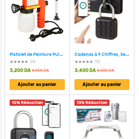
Pistolet de Peinture Pulvérisateur 600ml 0.8mm 75W
Cadenas à 9 Chiffres, Serrure En Métal Sans Clé
(0)
(0)
3,200
DA
3,400
DA
4,000
DA
4,000
DA
Ajouter au panier
Ajouter au panier
10% Réduction
13% Réduction