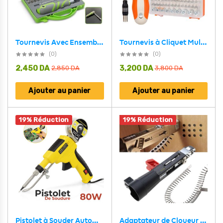
Tournevis à Cliquet Multifonction Haute Résistance 41en1– مفك براغي متعدد الوظائف عالي القوة
Tournevis Avec Ensemble Professionnel de Magnétiques 41 Pièces – مفك براغي احترافي مع 41 قطعة مغناطيسية
(0)
(0)
2,450
DA
3,200
DA
2,850
DA
3,800
DA
Ajouter au panier
Ajouter au panier
19% Réduction
19% Réduction
Adaptateur de Cloueur Automatique à Chaîne pour Visseuse – محول مسدس مسامير أوتوماتيكي بسلسلة لمفك البراغي
Pistolet à Souder Automatique 80 W avec Chauffage en Céramique – مسدس تلحيم