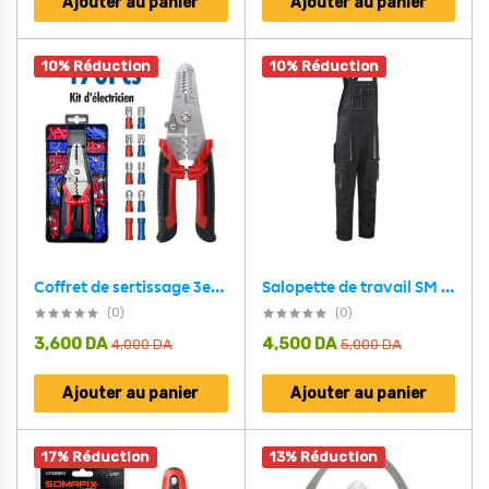
Ajouter au panier
Ajouter au panier
10% Réduction
10% Réduction
Coffret de sertissage 3en1 avec cosses 22-10 AWG – 170 pièces pour l’électricien
Salopette de travail SM Neo de Haute Qualité – بدلة عمال مريحة
(0)
(0)
3,600
DA
4,500
DA
4,000
DA
5,000
DA
Ajouter au panier
Ajouter au panier
17% Réduction
13% Réduction