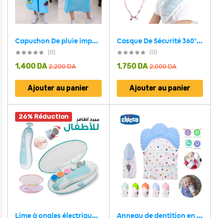
Capuchon De pluie imperméable motif disney avec capuche et couvre cartable pour enfants V2 (8ans-12ans)
Casque De Sécurité 360° Pour Bébé De 6 A 24 Mois-Multicolor
(0)
(0)
1,400
DA
1,750
DA
2,200
DA
2,000
DA
Ajouter au panier
Ajouter au panier
26% Réduction
Lime à ongles électrique pour bébé
Anneau de dentition en Silicone pour bébé, sans BPA, doux, succion des doigts,