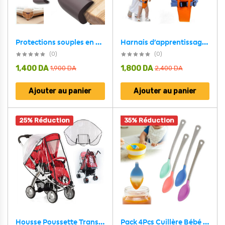
Protections souples en mousse pour les bords et les angles des meubles 8pcs – طقم حماية الأطفال
Harnais d’apprentissage de marche pour bébé
(0)
(0)
1,400
DA
1,800
DA
1,900
DA
2,400
DA
Ajouter au panier
Ajouter au panier
25% Réduction
35% Réduction
Pack 4Pcs Cuillère Bébé White Hot Thermosensible – طقم ملاعق لتغذية الأطفال مستشعرة للحرارة
Housse Poussette Transparente et Imperméable Taille Standard – غطاء عربة الأطفال