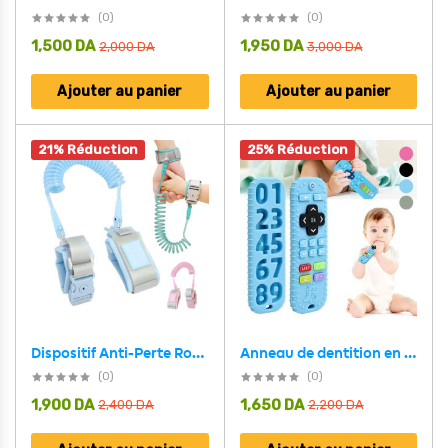
(0)
(0)
1,500
DA
1,950
DA
2,000
DA
3,000
DA
Ajouter au panier
Ajouter au panier
21% Réduction
25% Réduction
Anneau de dentition en Silicone en forme de télécommande – عضاضة اطفال من سيليكون على شكل جهاز تحكم
Dispositif Anti-Perte Rotatif 2 Mètres avec Serrure de Verrouillage – سوار بقفل أمان لشد الأطفال
(0)
(0)
1,900
DA
1,650
DA
2,400
DA
2,200
DA