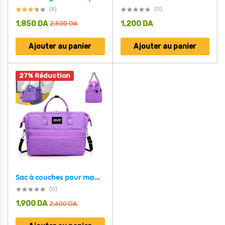
(4)
(0)
1,850
DA
1,200
DA
2,500
DA
Ajouter au panier
Ajouter au panier
27% Réduction
Sac à couches pour maman grande capacité Multi-Usage – حقيبة ادوات الرضيع
(0)
1,900
DA
2,600
DA