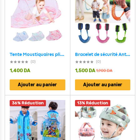
Tente Moustiquaires pliantes pour lit pour nouveau-né
Bracelet de sécurité Anti Perte pour Enfant
(0)
(0)
1,400
DA
1,500
DA
1,900
DA
Ajouter au panier
Ajouter au panier
36% Réduction
13% Réduction