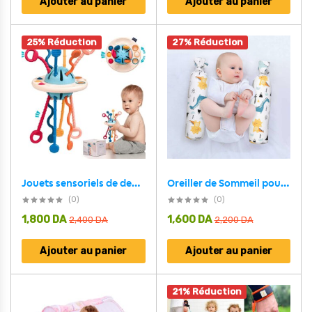
Ajouter au panier
Ajouter au panier
25% Réduction
27% Réduction
Jouets sensoriels de dentition pour bébé, activités d’apprentissage pour les tout-petits
Oreiller de Sommeil pour bébé Forme H pour empêcher les bébés de tomber du lit
(0)
(0)
1,800
DA
1,600
DA
2,400
DA
2,200
DA
Ajouter au panier
Ajouter au panier
21% Réduction