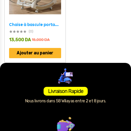
Chaise à bascule portable pour enfants avec poignée parentale inclinaison multi-positions – كرسي أطفال بعدة وضعيات للجلوس
(0)
13,500
DA
15,000
DA
Ajouter au panier
Livraison Rapide
Nous livrons dans 58 Wilayas entre 2 et 8 jours.