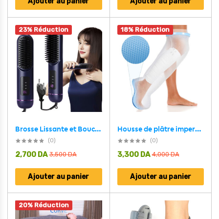
Ajouter au panier
Ajouter au panier
23% Réduction
18% Réduction
Housse de plâtre imperméable pour la douche, protection pour jambe adulte – غطاء عازل للمياه للرجل المكسورة كاملة
Brosse Lissante et Bouclante Électrique YX-228 – فرشاة تسريح الشعر
(0)
(0)
2,700
DA
3,300
DA
3,500
DA
4,000
DA
Ajouter au panier
Ajouter au panier
20% Réduction