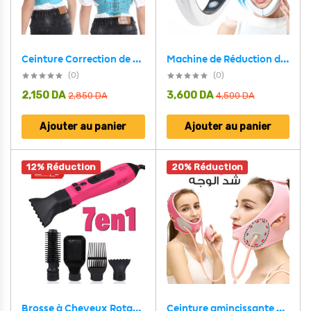
Machine de Réduction de Double Menton Avec 6 Modes Et 12 Niveaux D’intensité – جهاز تنحيف الوجه
Ceinture Correction de Posture pour Enfants 9609 – حزام شد الظهر للأطفال
(0)
(0)
2,150
DA
3,600
DA
2,850
DA
4,500
DA
Ajouter au panier
Ajouter au panier
12% Réduction
20% Réduction
Ceinture amincissante pour visage pour réduire le double menton – قناع شد الوجه
Brosse à Cheveux Rotative Enzo Professionnel En-6205 – فرشاة تصفيف الشعر