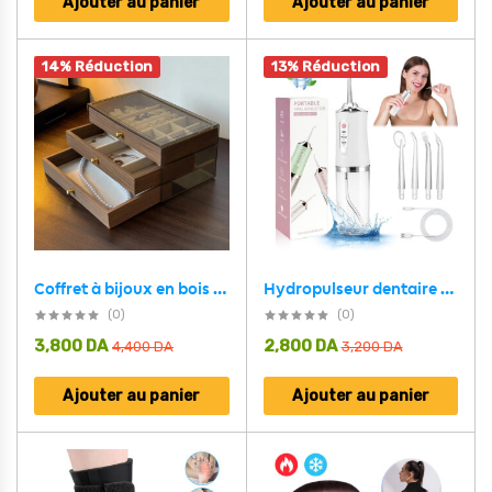
Ajouter au panier
Ajouter au panier
14% Réduction
13% Réduction
Hydropulseur dentaire électrique sans fil Rechargeable par USB – جهاز تنظيف الأسنان
Coffret à bijoux en bois à 3 niveaux très élégant couleur noyer – علبة تنظيم المجوهرات
(0)
(0)
3,800
DA
2,800
DA
4,400
DA
3,200
DA
Ajouter au panier
Ajouter au panier