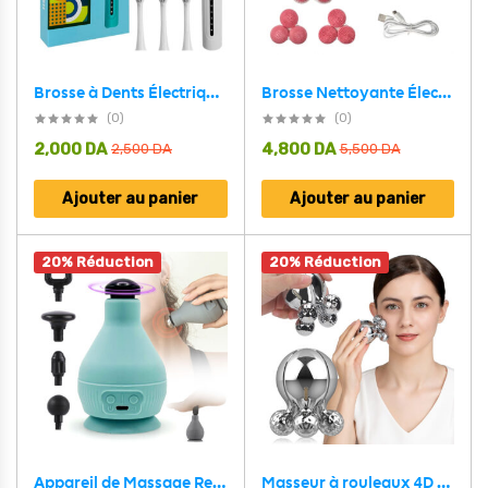
Brosse Nettoyante Électrique Cnaier AE-8788 3 Têtes Rotatives Recharge USB – جهاز تنظيف البشرة بعمق
Brosse à Dents Électrique 4 Têtes Incluses Rechargeable et Étanche IPX7 – فرشاة أسنان كهربائية بأربعة رؤوس
(0)
(0)
2,000
DA
4,800
DA
2,500
DA
5,500
DA
Ajouter au panier
Ajouter au panier
20% Réduction
20% Réduction
Masseur à rouleaux 4D pour le visage et le corps rotatif à 360 degrés – أداة تدليك يدوية
Appareil de Massage Rechargeable Portatif avec 5 Têtes Interchangeables – جهاز تدليك محمول قابل للتثبيت