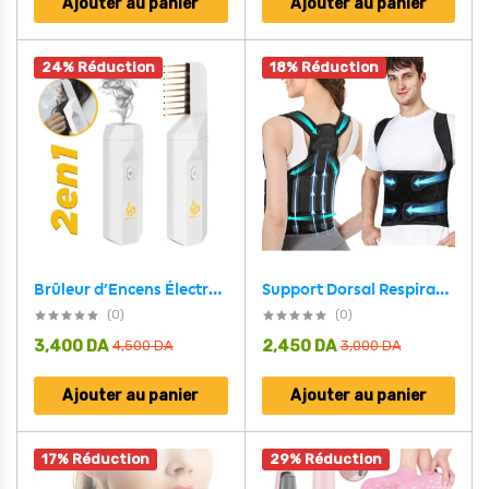
Ajouter au panier
Ajouter au panier
24% Réduction
18% Réduction
Support Dorsal Respirant et Réglable pour la Correction de la Posture – حزام شد الظهر
Brûleur d’Encens Électronique et Peignes à Cheveux 2en1 – جهاز البخور ومشط الشعر
(0)
(0)
3,400
DA
2,450
DA
4,500
DA
3,000
DA
Ajouter au panier
Ajouter au panier
17% Réduction
29% Réduction