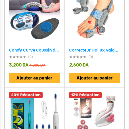
Correcteur Hallux Valgus pour Femme et Homme avec Molette Réglable – مصحح وضعية القدم
Comfy Curve Coussin de Soutien Lombaire Conception Ergonomique – وسادة أسفل الظهر جد مريحة
(0)
(0)
3,200
DA
2,600
DA
4,000
DA
Ajouter au panier
Ajouter au panier
20% Réduction
13% Réduction