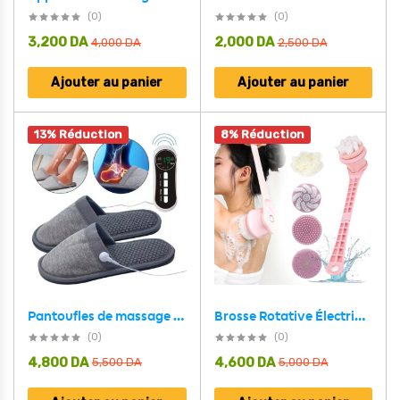
(0)
(0)
3,200
DA
2,000
DA
4,000
DA
2,500
DA
Ajouter au panier
Ajouter au panier
13% Réduction
8% Réduction
Pantoufles de massage USB pour thérapie électrique à impulsions
Brosse Rotative Électrique Rechargeable pour le Corps et la Douche – فرشاة تنظيف الجسم مقاومة للماء
(0)
(0)
4,800
DA
4,600
DA
5,500
DA
5,000
DA