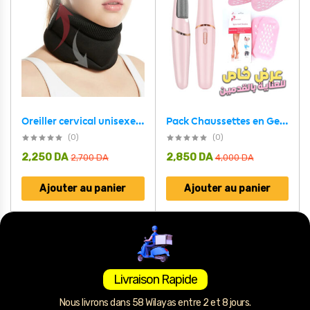
Pack Chaussettes en Gel de Silicone réutilisables avec Broyeur électrique de pieds – عرض خاص
Oreiller cervical unisexe pour le soutien du cou et les douleurs cervicales – وسادة العنق
(0)
(0)
2,250
DA
2,850
DA
2,700
DA
4,000
DA
Ajouter au panier
Ajouter au panier
Livraison Rapide
Nous livrons dans 58 Wilayas entre 2 et 8 jours.