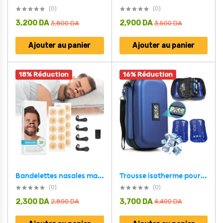
(0)
(0)
3,200
DA
2,900
DA
3,800
DA
3,500
DA
Ajouter au panier
Ajouter au panier
18% Réduction
16% Réduction
Bandelettes nasales magnétiques anti-ronflement pour un meilleur sommeil – شرائط أنفية مغناطيسية للرياضة والنوم مضادة للشخير
Trousse isotherme pour insuline avec écran afficheur de température
(0)
(0)
2,300
DA
3,700
DA
2,800
DA
4,400
DA