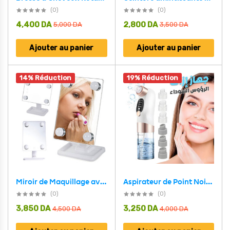
(0)
(0)
4,400
DA
2,800
DA
5,000
DA
3,500
DA
Ajouter au panier
Ajouter au panier
14% Réduction
19% Réduction
Aspirateur de Point Noirs avec 6 têtes d’aspiration et 3 modes – جهاز إزالة الرؤوس السوداء
Miroir de Maquillage avec 4 ampoules LED Contrôle tactile intelligent et rotation à 360° – مرآة المكياج
(0)
(0)
3,850
DA
3,250
DA
4,500
DA
4,000
DA