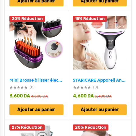
Ajouter au panier
Ajouter au panier
20% Réduction
15% Réduction
STARICARE Appareil Anti Rides Ultrasonique pour Visage – جهاز مضاد للتجاعيد
Mini Brosse à lisser électrique sans fil avec 3 réglages de chaleur – مشط حراري حجم صغير ومحمول
(0)
(0)
3,600
DA
4,600
DA
4,500
DA
5,400
DA
Ajouter au panier
Ajouter au panier
27% Réduction
20% Réduction