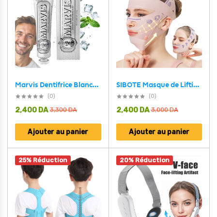
SIBOTE Masque de Lifting Facial Anti-Relâchement pour Visage et Menton – قناع شد الوجه
Marvis Dentifrice Blanchissant pour Fu-meurs 85ml Made in Italy – معجون أسنان مارفيس
(0)
(0)
2,400
DA
2,400
DA
3,300
DA
3,000
DA
Ajouter au panier
Ajouter au panier
25% Réduction
20% Réduction