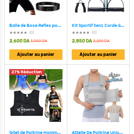
Balle de Boxe Reflex pour améliorer la coordination œil-main 3Pcs
Kit Sportif 3en1 Corde à Sauter , Poignet et Appareil pour Abdos
(0)
(0)
2,600
DA
2,850
DA
3,000
DA
3,200
DA
Ajouter au panier
Ajouter au panier
27% Réduction
Gilet de Poitrine Homme Athlète YC8515
Attelle De Poitrine Unisexe, Bandoulière Réglable élastique Respirante