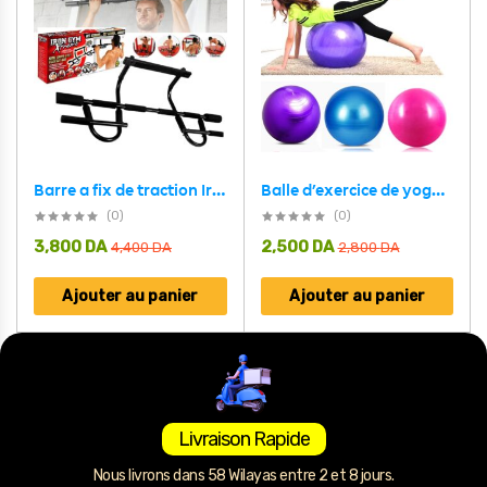
Barre a fix de traction Iron Gym Extreme multifonctionnelle antidérapant
Balle d’exercice de yoga ,Stretches, équilibre, résistance, fitness a la maison
(0)
(0)
3,800
DA
2,500
DA
4,400
DA
2,800
DA
Ajouter au panier
Ajouter au panier
Livraison Rapide
Nous livrons dans 58 Wilayas entre 2 et 8 jours.