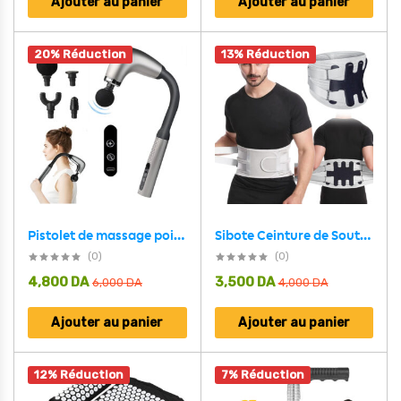
Ajouter au panier
Ajouter au panier
20% Réduction
13% Réduction
Sibote Ceinture de Soutien Lombaire Réglable ST-7335 – حزام شد الظهر
Pistolet de massage poignée allongée avec 4 têtes, 3 modes et 6 niveaux – جهاز تدليك الجسم
(0)
(0)
4,800
DA
3,500
DA
6,000
DA
4,000
DA
Ajouter au panier
Ajouter au panier
12% Réduction
7% Réduction