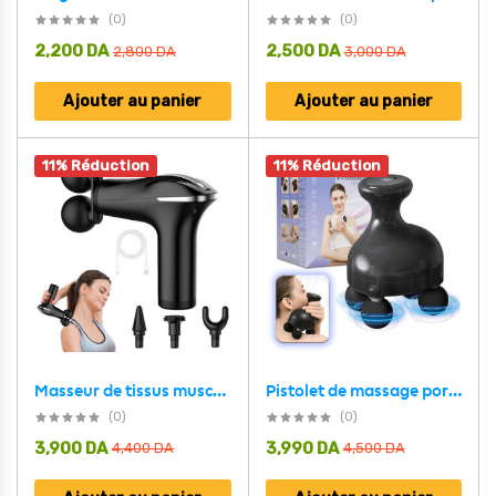
(0)
(0)
2,200
DA
2,500
DA
2,800
DA
3,000
DA
Ajouter au panier
Ajouter au panier
11% Réduction
11% Réduction
Pistolet de massage portatif à 4 têtes pour tissus profonds – جهاز تدليك الجسم
Masseur de tissus musculaire électrique à double tête à 6 vitesses – جهاز تدليك متعدد الرؤوس
(0)
(0)
3,900
DA
3,990
DA
4,400
DA
4,500
DA