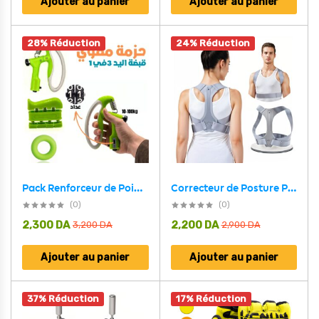
Ajouter au panier
Ajouter au panier
28% Réduction
24% Réduction
Correcteur de Posture Posture Perfect – جهاز تصحيح الوضعية
Pack Renforceur de Poignée 3en1- حزمة مقوي قبضة اليد
(0)
(0)
2,300
DA
2,200
DA
3,200
DA
2,900
DA
Ajouter au panier
Ajouter au panier
37% Réduction
17% Réduction