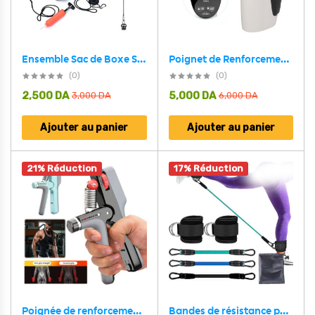
Poignet de Renforcement et Testeur de force de préhension Digital – جهاز تدريب مع مقياس لقبضة اليد
Ensemble Sac de Boxe Speed Bag SET 6Pcs pour l’entrainement à domicile – طقم كرة البوكس قابلة للإرتداد
(0)
(0)
2,500
DA
5,000
DA
3,000
DA
6,000
DA
Ajouter au panier
Ajouter au panier
21% Réduction
17% Réduction
Bandes de résistance pour les jambes avec sangle de cheville 5Pcs – طقم أشرطة تدريب قابلة للتمدد
Poignée de renforcement de la poignée ergonomique avec compteur – جهاز تدريب عضلات اليد