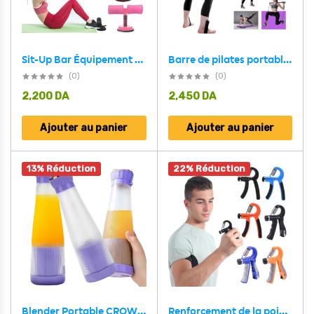
Sit-Up Bar Équipement de fitness à domicile ventouse, aide à s’asseoir, Muscles abdominaux, entraînement du corps
Barre de pilates portable avec bande de résistance réglable
(0)
(0)
2,200
DA
2,450
DA
Ajouter au panier
Ajouter au panier
13% Réduction
22% Réduction
Blender Portable CROWN TYPE Juicer 400 ML
Renforcement de la poignée avec résistance réglable de 11 à 132 lb (5 à 60 kg)