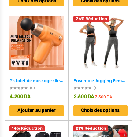
Choix des options
Choix des options
26% Réduction
Pistolet de massage silencieux professionnel à 5 vitesses, léger et portable
Ensemble Jogging Femmes pour Yoga, Pilate, Fitness
(0)
(0)
4,200
DA
2,600
DA
3,500
DA
Ajouter au panier
Choix des options
14% Réduction
21% Réduction