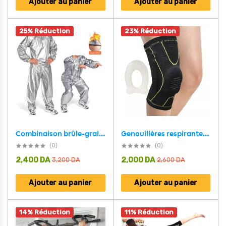
Ajouter au panier
Ajouter au panier
25% Réduction
23% Réduction
Combinaison brûle-graisse Sauna SUIT pour homme et femme en PVC anti-déchirures
Genouillères respirantes avec coussinets en Gel pour la rotule SIBOTE
(0)
(0)
2,400
DA
2,000
DA
3,200
DA
2,600
DA
Ajouter au panier
Ajouter au panier
14% Réduction
11% Réduction