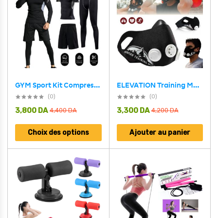
GYM Sport Kit Compression pour Hommes 3 pcs – طقم رياضي 3 قطع
ELEVATION Training Mask Pour Améliorer Vos Performances Sportives En Général
(0)
(0)
3,800
DA
3,300
DA
4,400
DA
4,200
DA
Choix des options
Ajouter au panier