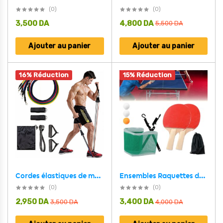
(0)
(0)
3,500
DA
4,800
DA
5,500
DA
Ajouter au panier
Ajouter au panier
16% Réduction
15% Réduction
Cordes élastiques de musculation Ensemble de bandes pour sport 11Pcs (5Kg-45Kg) – طقم التدريب المنزلي
Ensembles Raquettes de tennis de table pingpong avec 2 Balles
(0)
(0)
2,950
DA
3,400
DA
3,500
DA
4,000
DA