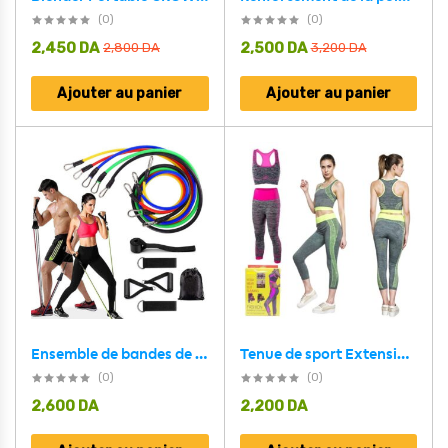
(0)
(0)
2,450
DA
2,500
DA
2,800
DA
3,200
DA
Ajouter au panier
Ajouter au panier
Ensemble de bandes de résistance 11 pcs équipement de Sports à domicile
Tenue de sport Extensible 2 Pcs Soutien-G Et Pantalon de Fitness
(0)
(0)
2,600
DA
2,200
DA