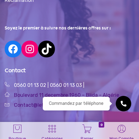
Réclamation
Soyez le premier à suivre nos dernières offres sur :
Contact
0560 01 13 02
|
0560 01 13 03
|
Boulevard 11 decembre 1960 – Blida - Algérie
Commandez par téléphone
Contact@letshop.dz
0
Boutique
Catégories
Panier
Mon Compte