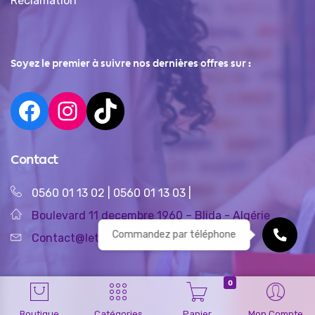
Réclamation
Soyez le premier à suivre nos dernières offres sur :
Contact
0560 01 13 02
|
0560 01 13 03
|
Boulevard 11 decembre 1960 – Blida - Algérie
Commandez par téléphone
Contact@letshop.dz
0
Boutique
Catégories
Panier
Mon Compte