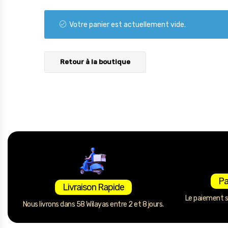
Électronique
Votre panier est actuellement vide.
Jouets
Maison
Retour à la boutique
Maternité
Outillages & Bricolage
Packs
Sac à dos et Mode
Soins & Beauté
Sport
Divers
Pa
Livraison Rapide
Le paiement se
Nous livrons dans 58 Wilayas entre 2 et 8 jours.