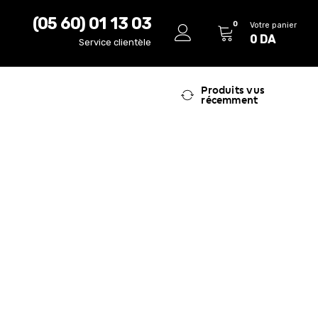
(05 60) 01 13 03
0
Votre panier
0
DA
Service clientèle
Produits vus
récemment