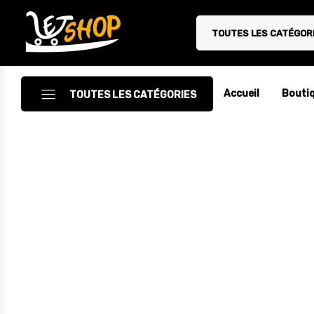
TOUTES LES CATÉGOR
Letshop.dz
Accueil
Bouti
TOUTES LES CATÉGORIES
Accessoires
Accessoires Auto/Moto
Accessoires PC
Camping & Randonnée
Cuisine
Décoration
Electroménager