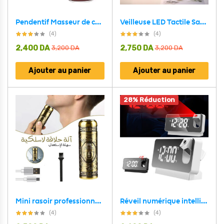
Pendentif Masseur de cou suspendu intelligent
Veilleuse LED Tactile Sans Fil à Intensité Réglable avec Chargeur USB
(4)
(4)
2,400
DA
2,750
DA
3,200
DA
3,200
DA
Ajouter au panier
Ajouter au panier
28% Réduction
Mini rasoir professionnel étanche rechargeable HW-T8 en acier
Réveil numérique intelligent avec projecteur 180° TempéRature USB , Snooze
(4)
(4)