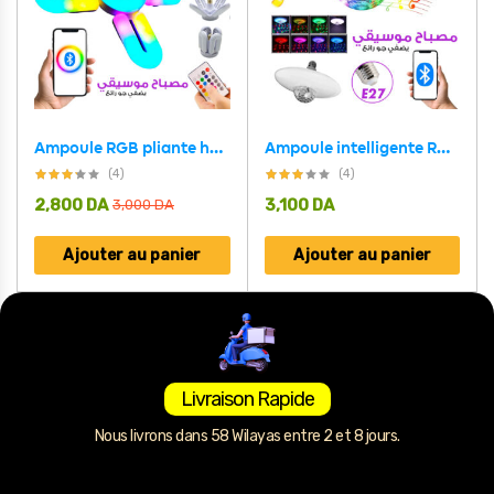
Ampoule RGB pliante haut-parleur Bluetooth, télécommande E27,48W
Ampoule intelligente RGB avec haut-parleur Bluetooth 30W
(4)
(4)
2,800
DA
3,100
DA
3,000
DA
Ajouter au panier
Ajouter au panier
Livraison Rapide
Nous livrons dans 58 Wilayas entre 2 et 8 jours.