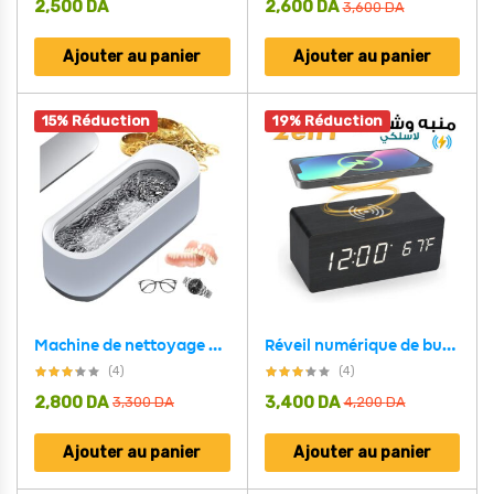
2,500
DA
2,600
DA
3,600
DA
Ajouter au panier
Ajouter au panier
15% Réduction
19% Réduction
Machine de nettoyage accessoire ultrasonique Portable, élimine les taches, bijoux, lunettes,bague
Réveil numérique de bureau en bois avec socle de charge sans fil Qi
(4)
(4)
2,800
DA
3,400
DA
3,300
DA
4,200
DA
Ajouter au panier
Ajouter au panier