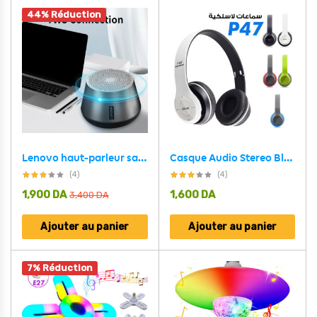
44% Réduction
Lenovo haut-parleur sans fil K3 Pro Bluetooth 5.0
Casque Audio Stereo Bluetooth sans fil modèle P47 pliable
(4)
(4)
1,900
DA
1,600
DA
3,400
DA
Ajouter au panier
Ajouter au panier
7% Réduction