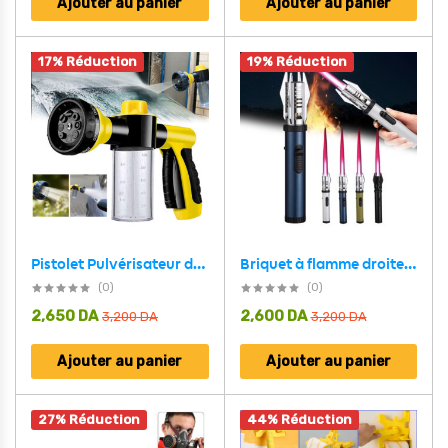
Ajouter au panier
Ajouter au panier
17% Réduction
19% Réduction
Briquet à flamme droite très puissant coupe-vent – موقد نار محمول
Pistolet Pulvérisateur de Mousse à Haute Pression avec 8 Fonctions – رشاش الرغوة
(0)
(0)
2,650
DA
2,600
DA
3,200
DA
3,200
DA
Ajouter au panier
Ajouter au panier
27% Réduction
44% Réduction