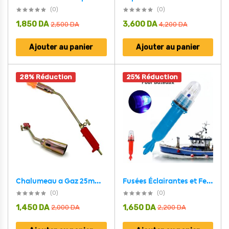
(0)
(0)
1,850
DA
3,600
DA
2,500
DA
4,200
DA
Ajouter au panier
Ajouter au panier
28% Réduction
25% Réduction
Fusées Éclairantes et Feux de Navigation pour Bateau – مصباح قوارب الصيد
Chalumeau a Gaz 25mm – أداة نفخ النار
(0)
(0)
1,450
DA
1,650
DA
2,000
DA
2,200
DA