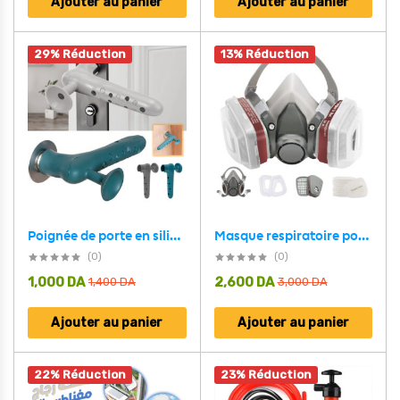
Ajouter au panier
Ajouter au panier
29% Réduction
13% Réduction
Masque respiratoire pour enlever la peinture au plomb – قناع تنفس للحرفيين
Poignée de porte en silicone avec ventouse pour absorber le choc 1Pcs – مقبض من سيليكون لحماية الحائط
(0)
(0)
1,000
DA
2,600
DA
1,400
DA
3,000
DA
Ajouter au panier
Ajouter au panier
22% Réduction
23% Réduction