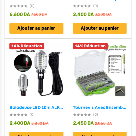
(0)
(0)
6,600
DA
2,400
DA
7,500
DA
3,200
DA
Ajouter au panier
Ajouter au panier
14% Réduction
14% Réduction
Tournevis Avec Ensemble Professionnel de Magnétiques 41 Pièces – مفك براغي احترافي مع 41 قطعة مغناطيسية
Baladeuse LED 10m ALFA – مصباح محمول كابل بطول 10 أمتار
(0)
(0)
2,400
DA
2,450
DA
2,800
DA
2,850
DA