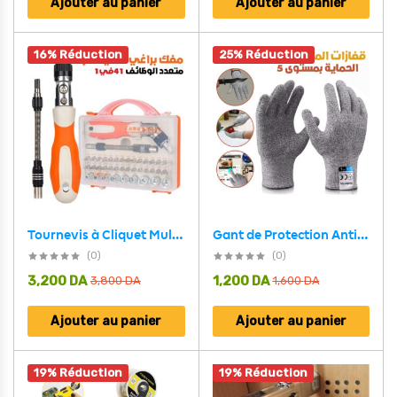
Ajouter au panier
Ajouter au panier
16% Réduction
25% Réduction
Gant de Protection Anti-Coupure Gant de Sécurité de Niveau 5 – قفازات المقاومة للقطع
Tournevis à Cliquet Multifonction Haute Résistance 41en1– مفك براغي متعدد الوظائف عالي القوة
(0)
(0)
3,200
DA
1,200
DA
3,800
DA
1,600
DA
Ajouter au panier
Ajouter au panier
19% Réduction
19% Réduction