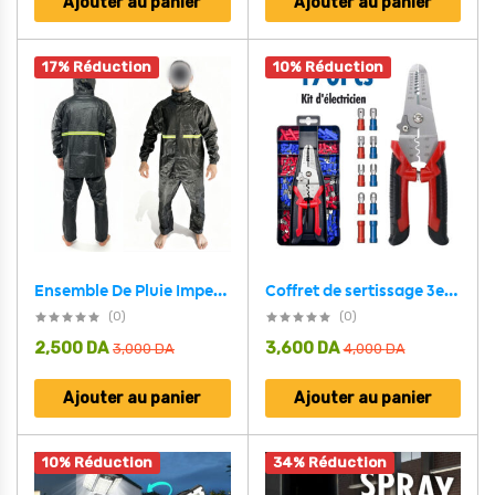
Ajouter au panier
Ajouter au panier
17% Réduction
10% Réduction
Ensemble De Pluie Imperméable Veste Et Pantalon pour une protection optimale V1 – بدلة مقاومة للماء
Coffret de sertissage 3en1 avec cosses 22-10 AWG – 170 pièces pour l’électricien
(0)
(0)
2,500
DA
3,600
DA
3,000
DA
4,000
DA
Ajouter au panier
Ajouter au panier
10% Réduction
34% Réduction