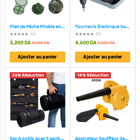
Tournevis Électrique Sans Fil SALI 39 en 1 Batterie Lithium 1200mAh – مفك براغي كهربائي
Filet de Pêche Pliable en Maille Facile à Ranger – شبكة صيد الأسماك
(0)
(0)
3,200
DA
4,600
DA
4,000
DA
5,500
DA
Ajouter au panier
Ajouter au panier
26% Réduction
14% Réduction
Aspirateur Souffleur 2en1 pour Extérieur et Intérieur 600W – منفاخ كهربائي
Sac à outils avec 5 poches de Grand Capacité pour Bricolage – حقيبة الأدوات المهنية