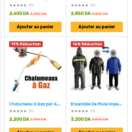
(0)
(0)
2,600
DA
2,850
DA
3,200
DA
3,400
DA
Ajouter au panier
Ajouter au panier
19% Réduction
16% Réduction
Chalumeau à Gaz par Allumage Pistolet Double Interrupteur
Ensemble De Pluie Imperméable Veste Et Pantalon avec Doublure Intérieure V2 – بدلة مقاومة للماء سميكة
(0)
(0)
2,200
DA
3,200
DA
2,700
DA
3,800
DA