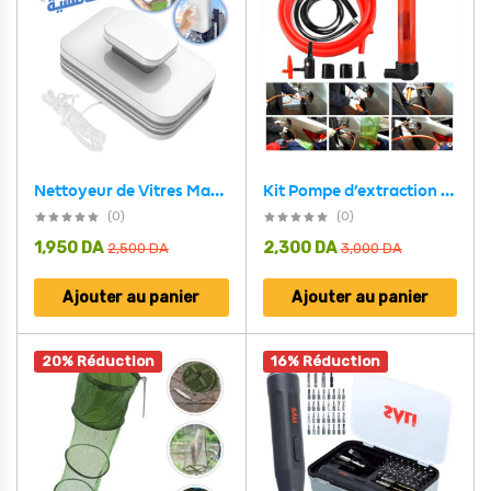
Kit Pompe d’extraction d’huile Manuel Multifonctionnelle – مضخة زيوت يدوية
Nettoyeur de Vitres Magnétique Double Face avec Corde Antichute – ممسحة زجاج مغناطسية
(0)
(0)
1,950
DA
2,300
DA
2,500
DA
3,000
DA
Ajouter au panier
Ajouter au panier
20% Réduction
16% Réduction