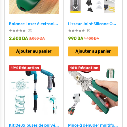
Balance Laser électronique Portable à 90 degrés – جهاز تحديد مستوى ليزر
Lisseur Joint Silicone Outil 5 en 1 pour Tous Types de Joints
(0)
(0)
2,600
DA
990
DA
3,000
DA
1,400
DA
Ajouter au panier
Ajouter au panier
19% Réduction
16% Réduction
Pince à dénuder multifonction avec testeur de tension – أداة تجريد الأسلاك متعددة الوظائف
Kit Deux buses de pulvérisation D’arrosage 2 Pcs Total THWSK0201 – طقم مرش من قطعتين أصلي توتال