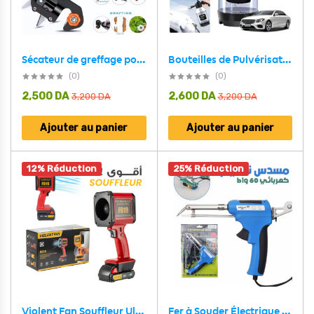
Bouteilles de Pulvérisation de Mousse Sous Pression pour Voiture 2L – موزع الرغوة
Sécateur de greffage pour jardins 4PCs BEETRO | TC0504 – مقص تطعيم و تقليم النبات
(0)
(0)
2,500
DA
2,600
DA
3,200
DA
3,200
DA
Ajouter au panier
Ajouter au panier
12% Réduction
25% Réduction
Fer à Souder Électrique 60W avec Alimentation Automatique – مسدس تلحيم كهربائي 60 واط بتغذية تلقائية
Violent Fan Souffleur Ultra Puissant F019 – جهاز نسف الهواء جد قوي