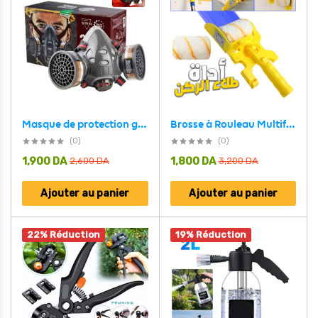
Brosse à Rouleau Multifonctionnelle pour Coupe-bordure – فرشاة طلاء الركن الصعبة
Masque de protection gaz avec 2 filtres au gel de silice – قناع تنفس للحرفيين
(0)
(0)
1,900
DA
1,800
DA
2,600
DA
3,200
DA
Ajouter au panier
Ajouter au panier
22% Réduction
19% Réduction