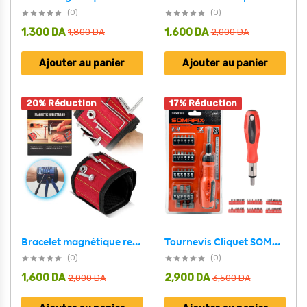
(0)
(0)
1,300
DA
1,600
DA
1,800
DA
2,000
DA
Ajouter au panier
Ajouter au panier
20% Réduction
17% Réduction
Tournevis Cliquet SOMAFIX SFX5358 Coffret 25 Pièces en Acier Cr-V – مطقم مفك براغي من 25 قطعة
Bracelet magnétique respirant et réglable ultra résistant pour maintenir les vis – حزام يد مغناطيسي لشد البراغي
(0)
(0)
1,600
DA
2,900
DA
2,000
DA
3,500
DA