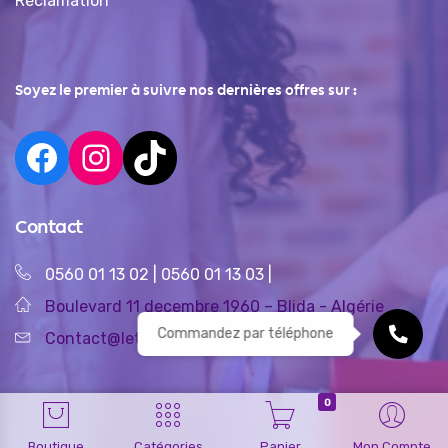
Réclamation
Soyez le premier à suivre nos dernières offres sur :
Contact
0560 01 13 02
|
0560 01 13 03
|
Boulevard 11 decembre 1960 – Blida - Algérie
Commandez par téléphone
Contact@letshop.dz
0
Boutique
Catégories
Panier
Mon Compte