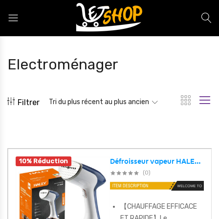
Letshop.dz
Electroménager
Filtrer
Tri du plus récent au plus ancien
10% Réduction
Défroisseur vapeur HALEY HY-326 1600 W chauffe rapide en 20 secondes portable et à main – مكواة ملابس محمولة
(0)
【CHAUFFAGE EFFICACE
ET RAPIDE】Le