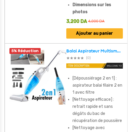
Dimensions sur les
photos
3,200
DA
4,000
DA
Ajouter au panier
5% Réduction
Balai Aspirateur Multismart 500W/14Kpa 2en1avec Filtre de Haute efficacité et 9 Têtes de Rechange – مكنسة كهربائية منزلية بعدة رؤوس
(0)
[Dépoussiérage 2 en 1] :
aspirateur balai filaire 2 en
1 avec filtre
[Nettoyage efficace] :
retrait rapide et sans
dégâts du bac de
récupération de poussière
[Nettoyage avec