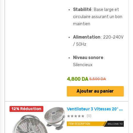
Stabilité
: Base large et
circulaire assurant un bon
maintien
Alimentation
: 220-240V
/ 50Hz
Niveau sonore
:
Silencieux
4,800
DA
5,500
DA
Ajouter au panier
12% Réduction
Ventilateur 3 Vitesses 20″ Rhinos Electronics 130W – مروحة حجم كبير
(0)