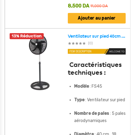
8,500
DA
11,000
DA
Ajouter au panier
13% Réduction
Ventilateur sur pied 40cm avec rotation à 360 degrés 3 vitesses – مروحة حجم كبير
(0)
Caractéristiques
techniques :
Modèle
: FS45
Type
: Ventilateur sur pied
Nombre de pales
: 5 pales
aérodynamiques
Diamètre
: 40 cm , 18