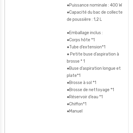
●Puissance nominale : 400 W
●Capacité du bac de collecte
de poussière : 1,2 L
●Emballage inclus :
●Corps hôte *1
●Tube d’extension*1
● Petite buse d’aspiration à
brosse * 1
●Buse d’aspiration longue et
plate*1
●Brosse à sol *1
●Brosse de nettoyage *1
●Réservoir d’eau *1
●Chiffon*1
●Manuel