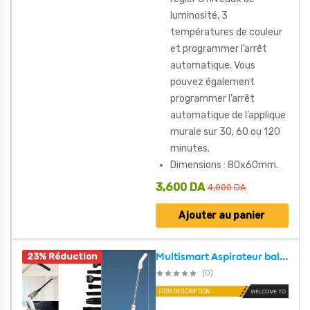
luminosité, 3
températures de couleur
et programmer l’arrêt
automatique. Vous
pouvez également
programmer l’arrêt
automatique de l’applique
murale sur 30, 60 ou 120
minutes.
Dimensions : 80x60mm.
3,600
DA
4,000
DA
Ajouter au panier
23% Réduction
Multismart Aspirateur balai système de nettoyage humide et sec 12en1 avec réservoir d’eau et de poussière – مكنسة كهربائية منزلية
(0)