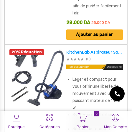
afin de purifier facilement
l’air.
28,000
DA
35,000
DA
Ajouter au panier
20% Réduction
KitchenLab Aspirateur Sans Sac 4en1 Multi-Cyclonique 1400W – مكنسة كهربائية
(0)
Léger et compact pour
vous offrir une liberté de
mouvement avec un
puissant moteur de 1400
W
0
Système de filtration
plastique multi-anneaux
Boutique
Catégories
Panier
Mon Compte
Bouton de fonction