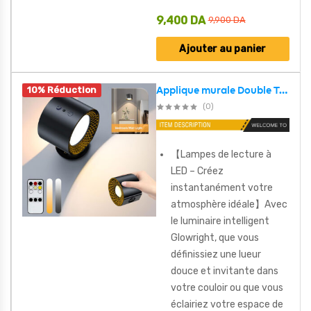
9,400
DA
9,900
DA
Ajouter au panier
10% Réduction
Applique murale Double Tète avec 3 températures de couleur et 3 niveaux de luminosité 1Pcs – مصباح حائط مثالي لغرف النوم
(0)
【Lampes de lecture à
LED – Créez
instantanément votre
atmosphère idéale】Avec
le luminaire intelligent
Glowright, que vous
définissiez une lueur
douce et invitante dans
votre couloir ou que vous
éclairiez votre espace de