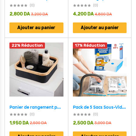
(0)
(0)
2,800
DA
4,200
DA
3,200
DA
4,800
DA
Ajouter au panier
Ajouter au panier
22% Réduction
17% Réduction
Pack de 5 Sacs Sous-Vide refermables et réutilisables + Pompe Inclus – طقم أكياس ضغط الهواء
Panier de rangement pour salle de bain en feutre tissé 4 compartiments – سلة تنظيم الأغراض في الحمام
(0)
(0)
1,950
DA
2,500
DA
2,500
DA
3,000
DA