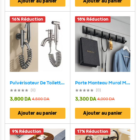
Ajouter au panier
Ajouter au panier
16% Réduction
18% Réduction
Porte Manteau Mural Métalliques avec 6 Crochets – علاقة ملابس متينة وجودة عالية
Pulvérisateur De Toilette À Haute Pression Avec Le Kit De Robinet V2 – رشاش مع صنبور حمام
(0)
(0)
3,800
DA
3,300
DA
4,500
DA
4,000
DA
Ajouter au panier
Ajouter au panier
9% Réduction
17% Réduction