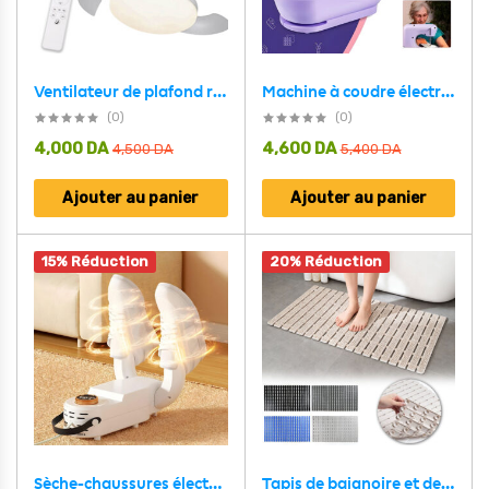
Ventilateur de plafond rétractable avec lumière réglable et télécommande
Machine à coudre électrique portable et légère JYSM-301 – آلة خياطة
(0)
(0)
4,000
DA
4,600
DA
4,500
DA
5,400
DA
Ajouter au panier
Ajouter au panier
15% Réduction
20% Réduction
Tapis de baignoire et de douche antidérapant avec trou d’évacuation – بساط حمام مضاد للإنزلاق
Sèche-chaussures électrique avec minuterie et grille de séchage réglable V2 – مجفف أحذية محمول