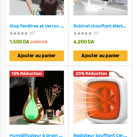
Robinet chauffant électrique avec douchette pour salle de bain – سخان مياه سريع للحمام
Stop Fenêtres et Verrou de sécurité pour enfants – أداة حماية لغلق النافذة
(0)
(0)
1,500
DA
6,200
DA
2,000
DA
Ajouter au panier
Ajouter au panier
13% Réduction
20% Réduction
Radiateur Soufflant Céramique 500 W avec Thermostat Intelligente – سخان كهربائي محمول
Humidificateur à Grain de Bois 200ml avec 7 Lumières de Couleur – معطر جو في الغرف