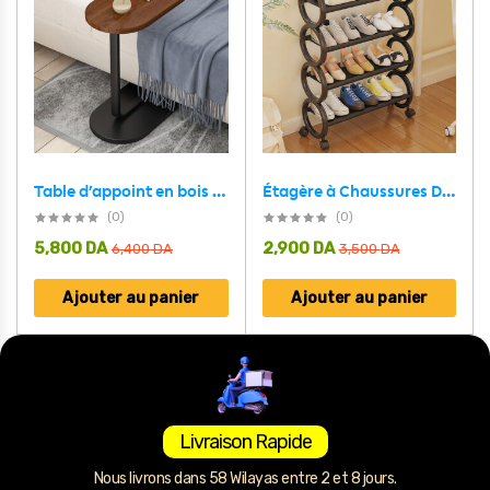
Étagère à Chaussures Design Compact avec Roulettes – حامل أحذية مبتكر متنقل
Table d’appoint en bois pour petits espaces en Forme de C – طاولة خشبية للمساحات الضيقة
(0)
(0)
5,800
DA
2,900
DA
6,400
DA
3,500
DA
Ajouter au panier
Ajouter au panier
Livraison Rapide
Nous livrons dans 58 Wilayas entre 2 et 8 jours.