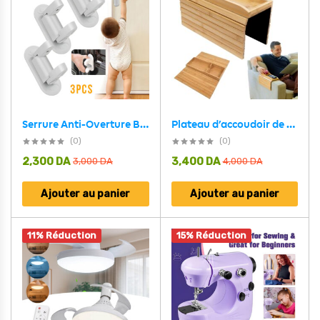
Serrure Anti-Overture Bloque-portes et Fenêtres pour Enfants 3Pcs
Plateau d’accoudoir de canapé en bambou avec porte-gobelet pratique – صينية مسند ذراع الأريكة
(0)
(0)
2,300
DA
3,400
DA
3,000
DA
4,000
DA
Ajouter au panier
Ajouter au panier
11% Réduction
15% Réduction