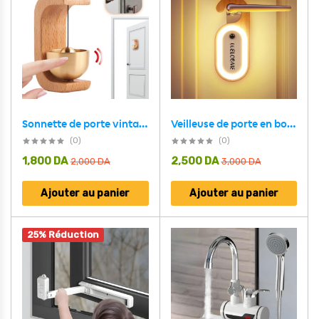
Veilleuse de porte en bois portable avec détecteur de mouvement – مصباح مقبض الباب
Sonnette de porte vintage style japonais en bois – جرس باب بتصميم أنيق
(0)
(0)
1,800
DA
2,500
DA
2,000
DA
3,000
DA
Ajouter au panier
Ajouter au panier
25% Réduction