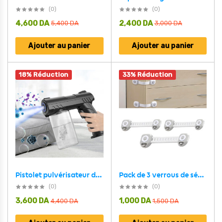
(0)
(0)
4,600
DA
2,400
DA
5,400
DA
3,000
DA
Ajouter au panier
Ajouter au panier
18% Réduction
33% Réduction
Pack de 3 verrous de sécurité enfant pour électroménager et tiroirs – طقم قفل حماية للأطفال
Pistolet pulvérisateur de désinfection sans fil 280 ml rechargeable par USB – جهاز تنظيف وتعقيم
(0)
(0)
3,600
DA
1,000
DA
4,400
DA
1,500
DA