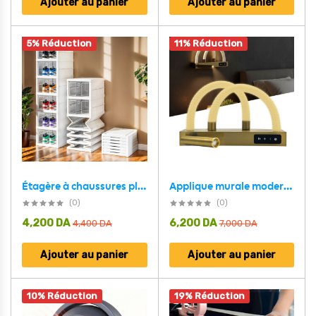
Ajouter au panier
Ajouter au panier
5% Réduction
11% Réduction
Applique murale moderne à intensité variable avec à 180 dégrée – مصباح غرف النوم
Étagère à chaussures pliable transparente à 6 niveaux facile à ranger – منظم أحذية قابل للطي وسهل التركيب
(0)
(0)
4,200
DA
6,200
DA
4,400
DA
7,000
DA
Ajouter au panier
Ajouter au panier
10% Réduction
19% Réduction