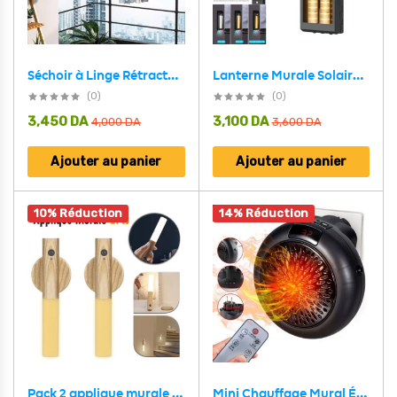
Lanterne Murale Solaire avec Lumière Colorées et Détecteur de Mouvements – مصباح خارجي يعمل بالطاقة الشمسية
Séchoir à Linge Rétractable pour Gagner de L’espace – علاقة ملابس لتوفير المساحة
(0)
(0)
3,450
DA
3,100
DA
4,000
DA
3,600
DA
Ajouter au panier
Ajouter au panier
10% Réduction
14% Réduction
Mini Chauffage Mural Électrique 900W – سخان كهربائي صغير للحائط
Pack 2 applique murale magnétique à détecteur de mouvement avec batterie rechargeable – طقم مصباحين بمستشعر حركة