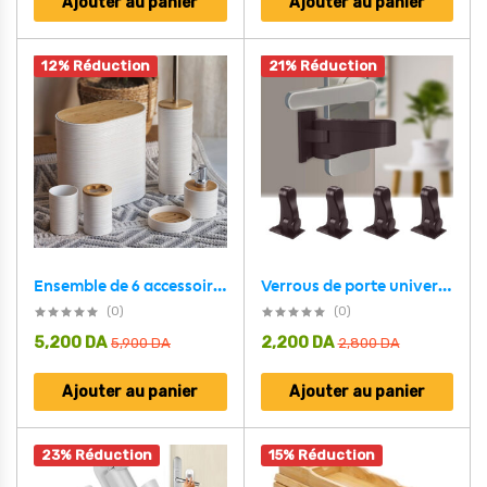
Ajouter au panier
Ajouter au panier
12% Réduction
21% Réduction
Ensemble de 6 accessoires de salle de bain design ovales – طقم أدوات الحمام من 6 قطع
Verrous de porte universels pour la sécurité des enfants 4pcs
(0)
(0)
5,200
DA
2,200
DA
5,900
DA
2,800
DA
Ajouter au panier
Ajouter au panier
23% Réduction
15% Réduction