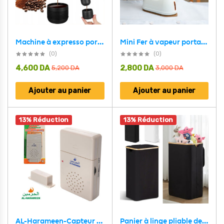
Mini Fer à vapeur portatif pour vêtements MY-018 – مكواة بخار محمولة
Machine à expresso portable idéale pour le déplacement et et les activités de plein air – ماكينة صنع القهوة محمولة
(0)
(0)
4,600
DA
2,800
DA
5,200
DA
3,000
DA
Ajouter au panier
Ajouter au panier
13% Réduction
13% Réduction
Panier à linge pliable de haute qualité 70L avec couvercle – سلة أغراض منزلية
AL-Harameen-Capteur de Porte Magnétique (adhkar/zikir) à l’ouverture de la porte – جهاز الأذكار الأتوماتيكي