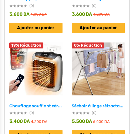
(0)
(0)
3,600
DA
3,600
DA
4,000
DA
4,200
DA
Ajouter au panier
Ajouter au panier
19% Réduction
8% Réduction
Séchoir à linge rétractable pour économiser de l’espace en acier inoxydable – علاقة ملابس الغسيل
Chauffage soufflant céramique Thermostat réglable Handy Heater Turbo 800W – سخان بمروحة توربو 800 واط مع منظم حرارة قابل للتعديل
(0)
(0)
3,400
DA
5,500
DA
4,200
DA
6,000
DA