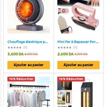
Mini Fer à Repasser Portable avec Température Réglable – مكواة ملابس محمولة
Chauffage électrique portable 380W avec fonction d’arrêt automatique – سخان كهربائي محمول
(0)
(0)
3,600
DA
2,600
DA
4,000
DA
3,200
DA
Ajouter au panier
Ajouter au panier
14% Réduction
14% Réduction