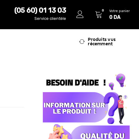
(05 60) 01 13 03
0
Votre panier
0
DA
Service clientèle
Produits vus
récemment
r