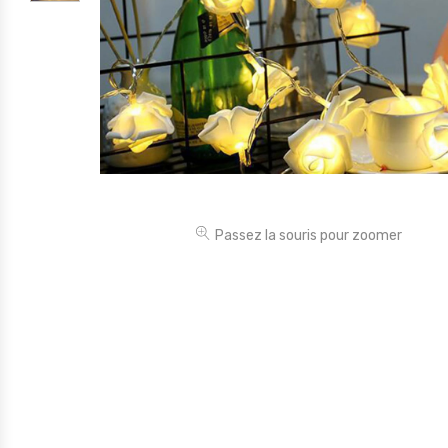
Électronique
Jouets
Maison
Maternité
Outillages & Bricolage
Packs
Passez la souris pour zoomer
Sac à dos et Mode
Soins & Beauté
Sport
Divers