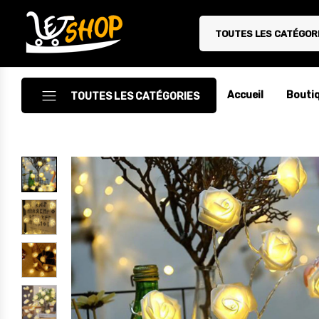
TOUTES LES CATÉGOR
Letshop.dz
Accueil
Bouti
TOUTES LES CATÉGORIES
Accessoires
Accessoires Auto/Moto
Accessoires PC
Camping & Randonnée
Cuisine
Décoration
Electroménager