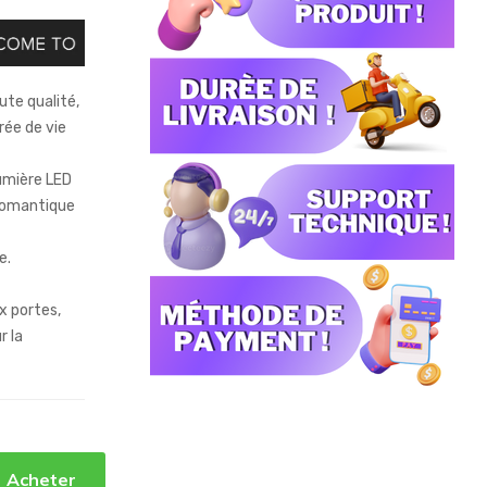
ute qualité,
rée de vie
umière LED
 romantique
e.
x portes,
r la
Acheter