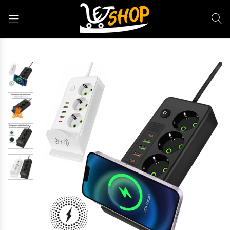
Letshop.dz