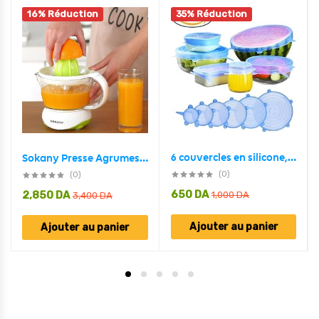
16% Réduction
35% Réduction
6 couvercles en silicone, extensibles, réutilisables
Sokany Presse Agrumes Electrique 700ml
(0)
(0)
650
DA
2,850
DA
1,000
DA
3,400
DA
Ajouter au panier
Ajouter au panier