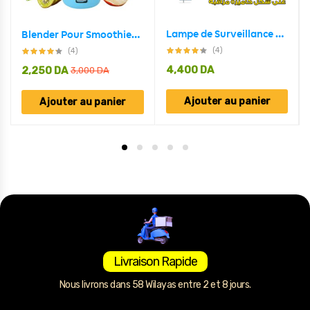
Lampe de Surveillance extérieure solaire Anti-vol, capteur de mouvement PIR à Induction humaine
Blender Pour Smoothies Portable Ultra Puissant – Rechargeable
(4)
(4)
4,400
DA
2,250
DA
3,000
DA
Ajouter au panier
Ajouter au panier
Livraison Rapide
Nous livrons dans 58 Wilayas entre 2 et 8 jours.