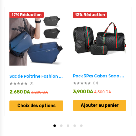
17% Réduction
13% Réduction
Pack 3Pcs Cabas Sac a Dos et Pochette en Tissue Imperméable
Sac de Poitrine Fashion Bag pour hommes avec bandoulière LX066 – حقيبة أغراض رجالية
(0)
(0)
3,900
DA
2,650
DA
4,500
DA
3,200
DA
Ajouter au panier
Choix des options