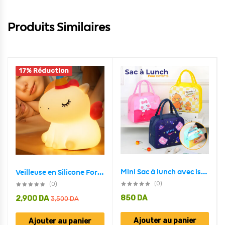
Produits Similaires
17% Réduction
Mini Sac à lunch avec isolation thermique Pour Enfant
Veilleuse en Silicone Forme Unicorne pour Chambre d’enfant Rechargeable
(0)
(0)
850
DA
2,900
DA
3,500
DA
Ajouter au panier
Ajouter au panier