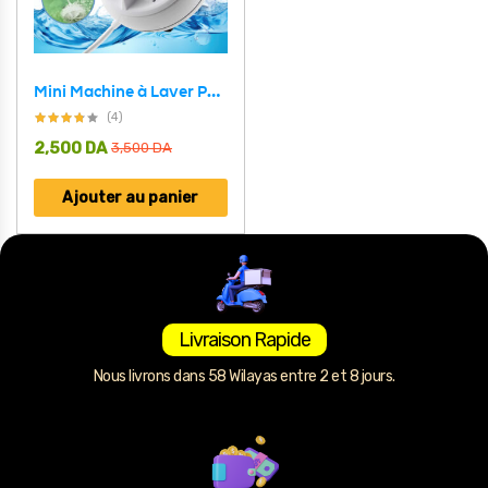
Mini Machine à Laver Portable 2 en 1, Laveuse à Ultrasons avec Câble USB
(4)
2,500
DA
3,500
DA
Ajouter au panier
Livraison Rapide
Nous livrons dans 58 Wilayas entre 2 et 8 jours.