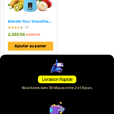
Blender Pour Smoothies Portable Ultra Puissant – Rechargeable
(4)
2,250
DA
3,000
DA
Ajouter au panier
Livraison Rapide
Nous livrons dans 58 Wilayas entre 2 et 8 jours.