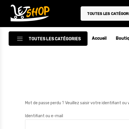
TOUTES LES CATÉGOR
Letshop.dz
Accueil
Bouti
TOUTES LES CATÉGORIES
Accessoires
Accessoires Auto/Moto
Accessoires PC
Camping & Randonnée
Mot de passe perdu ? Veuillez saisir votre identifiant o
Cuisine
Décoration
Identifiant ou e-mail
Electroménager