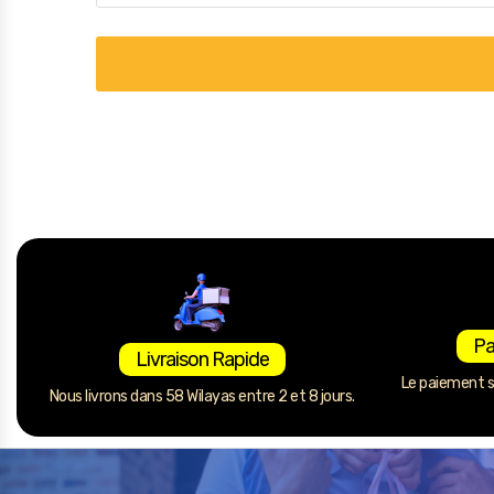
Électronique
Jouets
Maison
Maternité
Outillages & Bricolage
Packs
Sac à dos et Mode
Soins & Beauté
Sport
Pa
Livraison Rapide
Divers
Le paiement se
Nous livrons dans 58 Wilayas entre 2 et 8 jours.