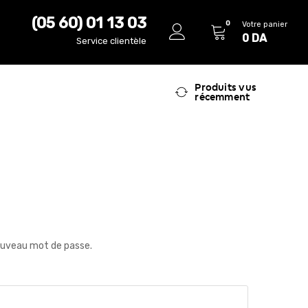
(05 60) 01 13 03
0
Votre panier
0
DA
Service clientèle
Produits vus
récemment
 nouveau mot de passe.