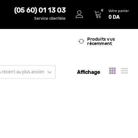
(05 60) 01 13 03
0
Votre panier
0
DA
Service clientèle
Produits vus
récemment
Affichage
us récent au plus ancien