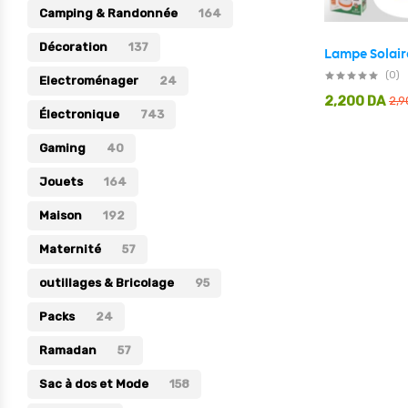
Camping & Randonnée
164
Électronique
Décoration
137
Jouets
(0)
Electroménager
24
Maison
2,200
DA
2,
Électronique
743
Maternité
Gaming
40
Outillages & Bricolage
Jouets
164
Packs
Maison
192
Sac à dos et Mode
Maternité
Soins & Beauté
57
Sport
outillages & Bricolage
95
Divers
Packs
24
Ramadan
57
Sac à dos et Mode
158