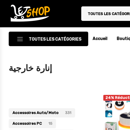
TOUTES LES CATÉGOR
Letshop.dz
Accueil
Bouti
TOUTES LES CATÉGORIES
Accessoires
إنارة خارجية
Accessoires Auto/Moto
Accessoires PC
Catégories
Camping & Randonnée
24% Réduct
Cuisine
Accessoires Auto/Moto
331
Décoration
Accessoires PC
15
Electroménager