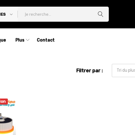
IES
que
Plus
Contact
Filtrer par :
Tri du pl
ion