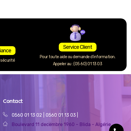
Service Client
iance
Pour toute aide ou demande d’information.
sécurité
Appeler au : (05 60) 01 13 03
Contact
0560 01 13 02
|
0560 01 13 03
|
Boulevard 11 decembre 1960 – Blida - Algérie