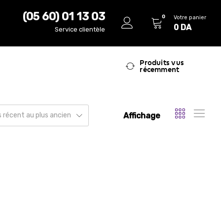
(05 60) 01 13 03
0
Votre panier
0
DA
Service clientèle
Produits vus
récemment
Affichage
us récent au plus ancien