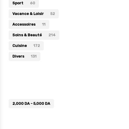
Sport
60
Vacance & Loisir
52
Accessoires
11
Soins & Beauté
214
Cuisine
172
Divers
131
Prix
2,000
DA
-
5,000
DA