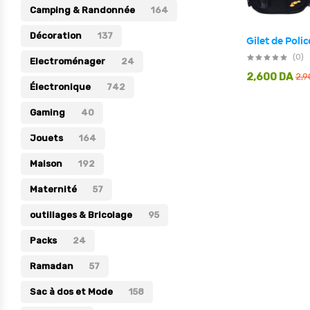
Camping & Randonnée
164
Électronique
Décoration
137
Jouets
(0)
Electroménager
24
Maison
2,600
DA
2,
Électronique
742
Maternité
Gaming
40
Outillages & Bricolage
Jouets
164
Packs
Maison
192
Sac à dos et Mode
Maternité
Soins & Beauté
57
Sport
outillages & Bricolage
95
Divers
Packs
24
Ramadan
57
Sac à dos et Mode
158