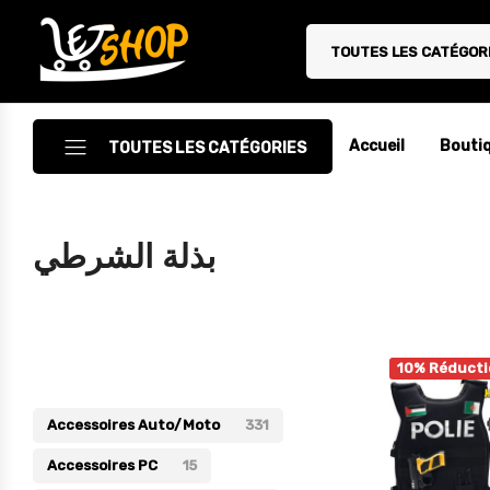
TOUTES LES CATÉGOR
Letshop.dz
Accueil
Bouti
TOUTES LES CATÉGORIES
Accessoires
بذلة الشرطي
Accessoires Auto/Moto
Accessoires PC
Catégories
Camping & Randonnée
10% Réducti
Cuisine
Accessoires Auto/Moto
331
Décoration
Accessoires PC
15
Electroménager