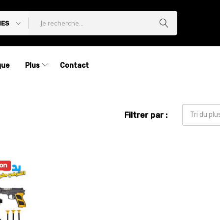
IES
que
Plus
Contact
Filtrer par :
Tri du pl
on