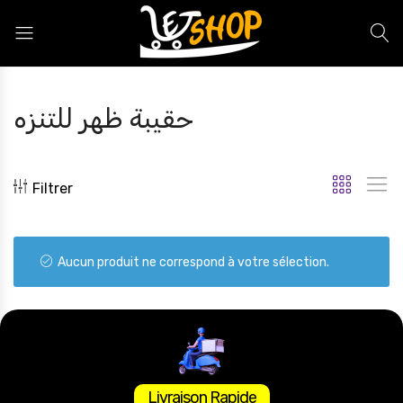
Letshop.dz
حقيبة ظهر للتنزه
Filtrer
Aucun produit ne correspond à votre sélection.
Livraison Rapide