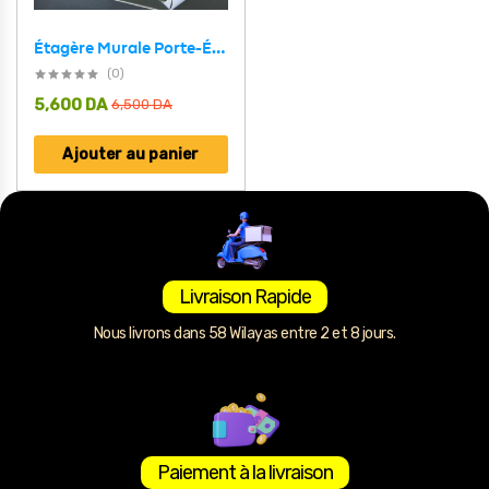
Étagère Murale Porte-Épices – رف توابل جداري
(0)
5,600
DA
6,500
DA
Ajouter au panier
Livraison Rapide
Nous livrons dans 58 Wilayas entre 2 et 8 jours.
Paiement à la livraison