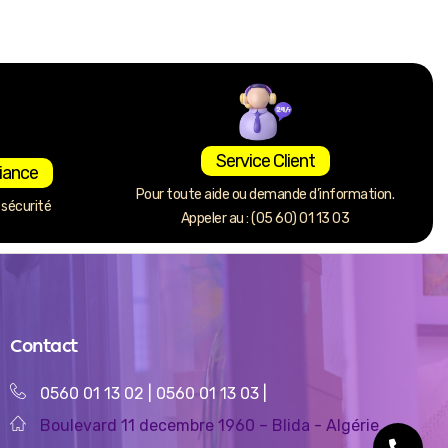
Service Client
iance
Pour toute aide ou demande d’information.
sécurité
Appeler au : (05 60) 01 13 03
Contact
0560 01 13 02
|
0560 01 13 03
|
Boulevard 11 decembre 1960 – Blida - Algérie