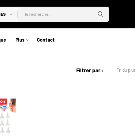
IES
que
Plus
Contact
Filtrer par :
Tri du pl
ion