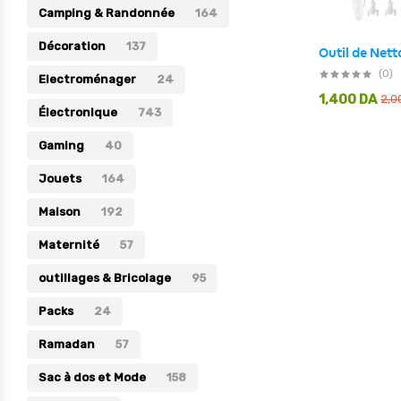
Camping & Randonnée
164
Électronique
Décoration
137
Jouets
(0)
Electroménager
24
Maison
1,400
DA
2,0
Électronique
743
Maternité
Gaming
40
Outillages & Bricolage
Jouets
164
Packs
Maison
192
Sac à dos et Mode
Maternité
Soins & Beauté
57
Sport
outillages & Bricolage
95
Divers
Packs
24
Ramadan
57
Sac à dos et Mode
158