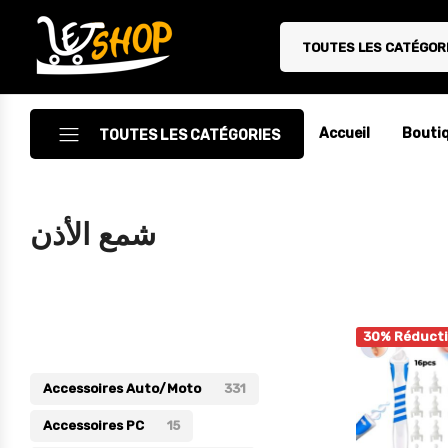
TOUTES LES CATÉGOR
Letshop.dz
Accueil
Bouti
TOUTES LES CATÉGORIES
Accessoires
شمع الأذن
Accessoires Auto/Moto
Accessoires PC
Catégories
Camping & Randonnée
30% Réduct
Cuisine
Accessoires Auto/Moto
331
Décoration
Accessoires PC
15
Electroménager