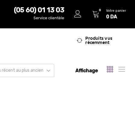
(05 60) 01 13 03
0
Votre panier
0
DA
Service clientèle
Produits vus
récemment
Affichage
us récent au plus ancien