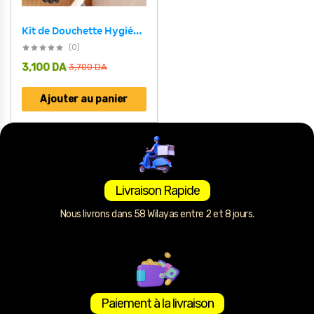
Kit de Douchette Hygiénique Multifonction avec Robinet Double Contrôle – رشاش الحمام متعدد الوظائف مع تحكم مزدوج
(0)
3,100
DA
3,700
DA
Ajouter au panier
Livraison Rapide
Nous livrons dans 58 Wilayas entre 2 et 8 jours.
Paiement à la livraison