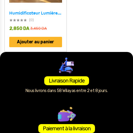
Humidificateur Lumière RGB 360° Rotation – مرطب هواء
(0)
2,850
DA
3,450
DA
Ajouter au panier
Livraison Rapide
Nous livrons dans 58 Wilayas entre 2 et 8 jours.
Paiement à la livraison