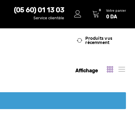
(05 60) 01 13 03
0
Votre panier
0
DA
Service clientèle
Produits vus
récemment
Affichage