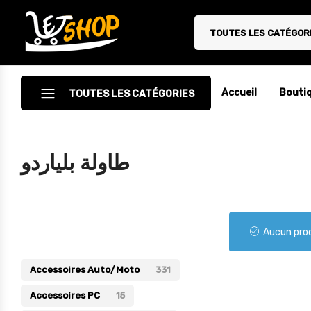
TOUTES LES CATÉGOR
Letshop.dz
Accueil
Bouti
TOUTES LES CATÉGORIES
Accessoires
طاولة بلياردو
Accessoires Auto/Moto
Accessoires PC
Catégories
Camping & Randonnée
Aucun prod
Cuisine
Accessoires Auto/Moto
331
Décoration
Accessoires PC
15
Electroménager