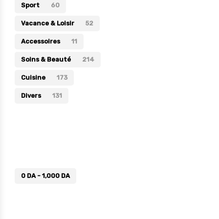
Sport
60
Vacance & Loisir
52
Accessoires
11
Soins & Beauté
214
Cuisine
173
Divers
131
Prix
0
DA
-
1,000
DA