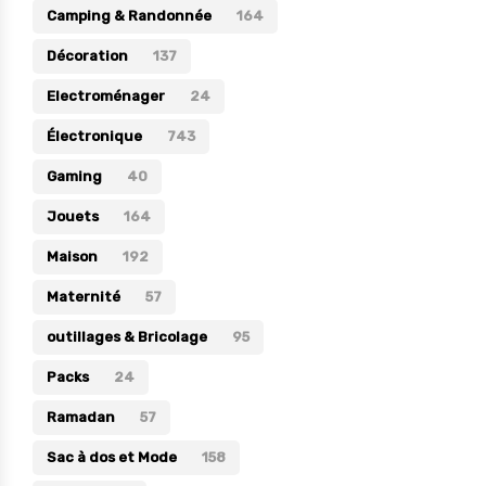
Camping & Randonnée
164
Électronique
Décoration
137
Jouets
Electroménager
24
Maison
Électronique
743
Maternité
Gaming
40
Outillages & Bricolage
Jouets
164
Packs
Maison
192
Sac à dos et Mode
Maternité
Soins & Beauté
57
Sport
outillages & Bricolage
95
Divers
Packs
24
Ramadan
57
Sac à dos et Mode
158