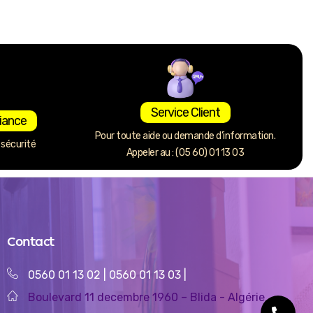
Service Client
iance
Pour toute aide ou demande d’information.
sécurité
Appeler au : (05 60) 01 13 03
Contact
0560 01 13 02
|
0560 01 13 03
|
Boulevard 11 decembre 1960 – Blida - Algérie