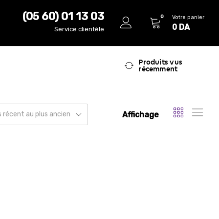
(05 60) 01 13 03
0
Votre panier
0
DA
Service clientèle
Produits vus
récemment
Affichage
us récent au plus ancien