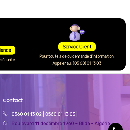
Service Client
iance
Pour toute aide ou demande d’information.
sécurité
Appeler au : (05 60) 01 13 03
Contact
0560 01 13 02
|
0560 01 13 03
|
Boulevard 11 decembre 1960 – Blida - Algérie