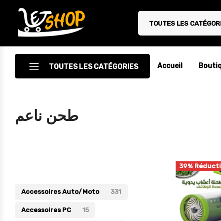
TOUTES LES CATÉGOR
Letshop.dz
Accueil
Bouti
TOUTES LES CATÉGORIES
Accessoires
طحن ناعم
Accessoires Auto/Moto
Accessoires PC
Catégories
Camping & Randonnée
39% Réduct
Cuisine
Accessoires Auto/Moto
331
Décoration
Accessoires PC
15
Electroménager