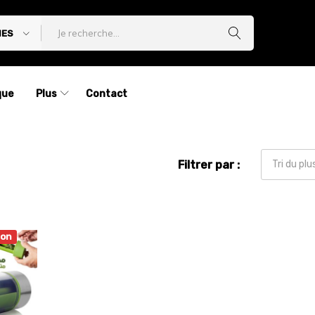
IES
que
Plus
Contact
Filtrer par :
Tri du pl
ion