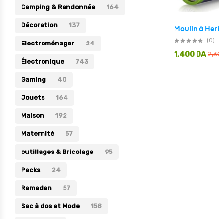
Camping & Randonnée
164
Électronique
Décoration
137
Jouets
(0)
Electroménager
24
Maison
1,400
DA
2,3
Électronique
743
Maternité
Gaming
40
Outillages & Bricolage
Jouets
164
Packs
Maison
192
Sac à dos et Mode
Maternité
Soins & Beauté
57
Sport
outillages & Bricolage
95
Divers
Packs
24
Ramadan
57
Sac à dos et Mode
158