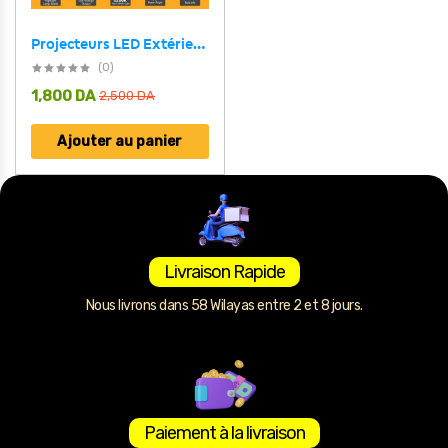
Projecteurs LED Extérieurs Étanches 12V – كشافات خارجية مقاومة للماء
(0)
1,800
DA
2,500
DA
Ajouter au panier
Livraison Rapide
Nous livrons dans 58 Wilayas entre 2 et 8 jours.
Paiement à la livraison