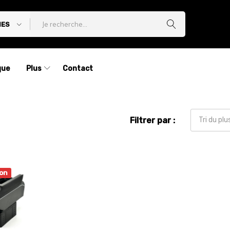
IES
que
Plus
Contact
Filtrer par :
Tri du pl
on