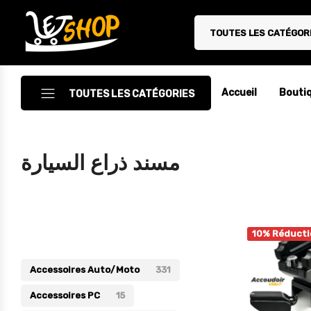
TOUTES LES CATÉGOR
Letshop.dz
Accueil
Bouti
TOUTES LES CATÉGORIES
Accessoires
مسند ذراع السيارة
Accessoires Auto/Moto
Accessoires PC
Catégories
Camping & Randonnée
10% Réducti
Cuisine
Accessoires Auto/Moto
331
Décoration
Accessoires PC
15
Electroménager