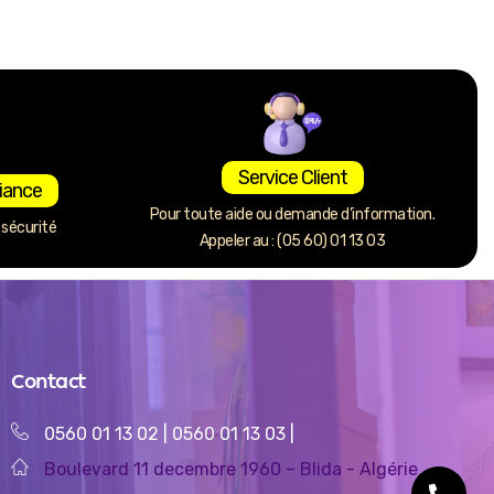
Service Client
iance
Pour toute aide ou demande d’information.
sécurité
Appeler au : (05 60) 01 13 03
Contact
0560 01 13 02
|
0560 01 13 03
|
Boulevard 11 decembre 1960 – Blida - Algérie