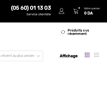
(05 60) 01 13 03
0
Votre panier
0
DA
Service clientèle
Produits vus
récemment
Affichage
us récent au plus ancien