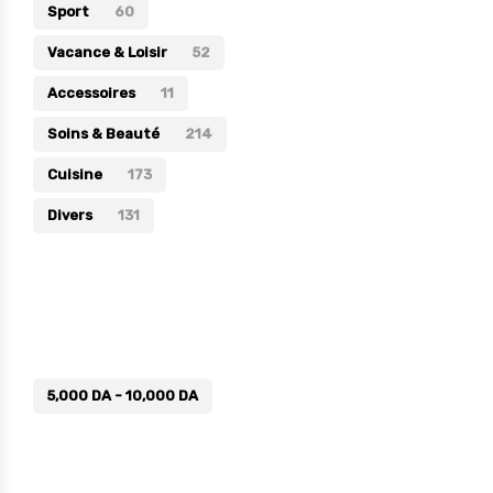
Sport
60
Vacance & Loisir
52
Accessoires
11
Soins & Beauté
214
Cuisine
173
Divers
131
Prix
5,000
DA
-
10,000
DA