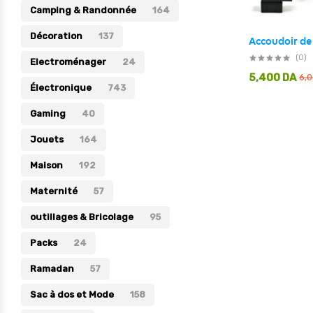
Camping & Randonnée
164
Électronique
Décoration
137
Jouets
(0)
Electroménager
24
Maison
5,400
DA
6,
Électronique
743
Maternité
Gaming
40
Outillages & Bricolage
Jouets
164
Packs
Maison
192
Sac à dos et Mode
Maternité
Soins & Beauté
57
Sport
outillages & Bricolage
95
Divers
Packs
24
Ramadan
57
Sac à dos et Mode
158