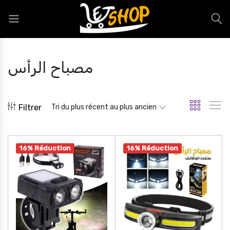
Letshop.dz
مصباح الرأس
Filtrer
Tri du plus récent au plus ancien
16% Réduction
16% Réduction