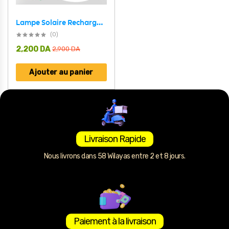
Lampe Solaire Rechargeable avec Suspension– مصباح شمسي قابل لإعادة الشحن مع تعليق
(0)
2,200
DA
2,900
DA
Ajouter au panier
Livraison Rapide
Nous livrons dans 58 Wilayas entre 2 et 8 jours.
Paiement à la livraison