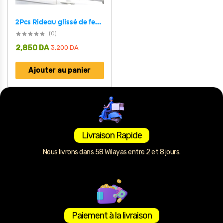
2Pcs Rideau glissé de fenêtre Protection UV pour Voiture – ستار نوافذ جانبية في السيارة
(0)
2,850
DA
3,200
DA
Ajouter au panier
Livraison Rapide
Nous livrons dans 58 Wilayas entre 2 et 8 jours.
Paiement à la livraison