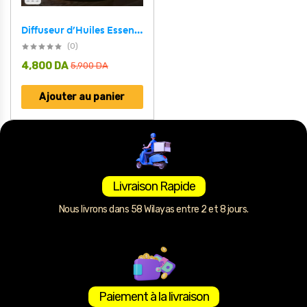
Diffuseur d’Huiles Essentielles Nuage Pluie 300ml et Bluetooth Speaker – معطر بشكل غيمة ممطرة و مكبر صوت بلوتوث
(0)
4,800
DA
5,900
DA
Ajouter au panier
Livraison Rapide
Nous livrons dans 58 Wilayas entre 2 et 8 jours.
Paiement à la livraison