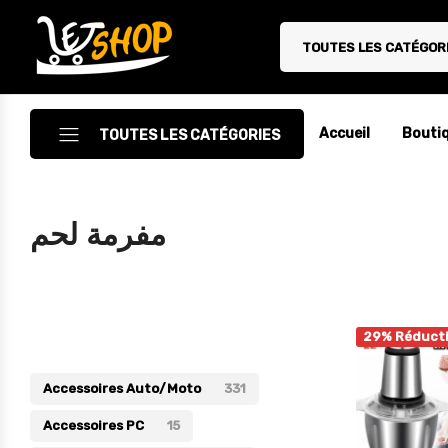
TOUTES LES CATÉGOR
Letshop.dz
Accueil
Bouti
TOUTES LES CATÉGORIES
Accessoires
مفرمة لحم
Accessoires Auto/Moto
Accessoires PC
Catégories
Camping & Randonnée
29% Réduct
Cuisine
Accessoires Auto/Moto
331
Décoration
Accessoires PC
15
Electroménager