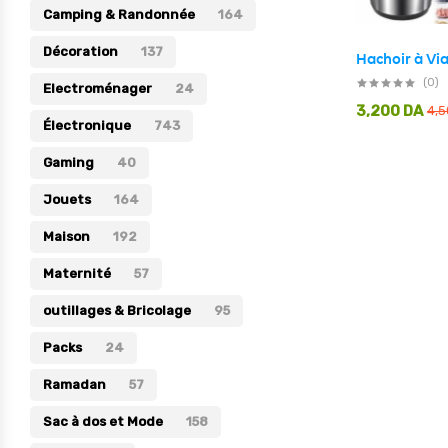
Camping & Randonnée
164
Électronique
Décoration
137
Jouets
(0)
Electroménager
24
Maison
3,200
DA
4,
Électronique
743
Maternité
Gaming
40
Outillages & Bricolage
Jouets
164
Packs
Maison
192
Sac à dos et Mode
Maternité
Soins & Beauté
57
Sport
outillages & Bricolage
95
Divers
Packs
24
Ramadan
57
Sac à dos et Mode
158