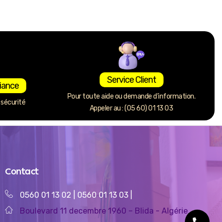
Service Client
iance
Pour toute aide ou demande d’information.
sécurité
Appeler au : (05 60) 01 13 03
Contact
0560 01 13 02
|
0560 01 13 03
|
Boulevard 11 decembre 1960 – Blida - Algérie