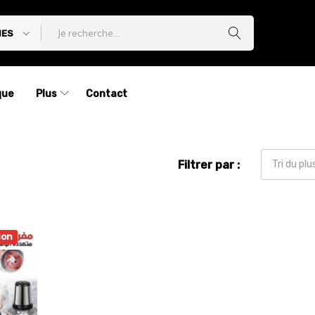
IES
que
Plus
Contact
Filtrer par :
Tri du pl
ion