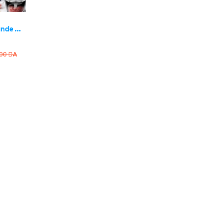
Hachoir à Viande Multifonction en Acier Inoxydable 300W/2L – مفرمة لحم متعددة الوظائف من الفولاذ المقاوم للصدأ
500
DA