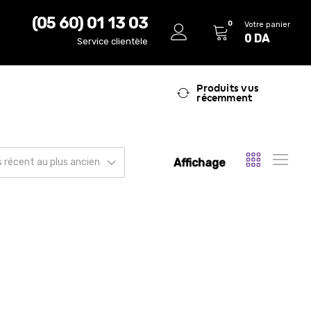
(05 60) 01 13 03
0
Votre panier
0
DA
Service clientèle
Produits vus
récemment
Affichage
us récent au plus ancien